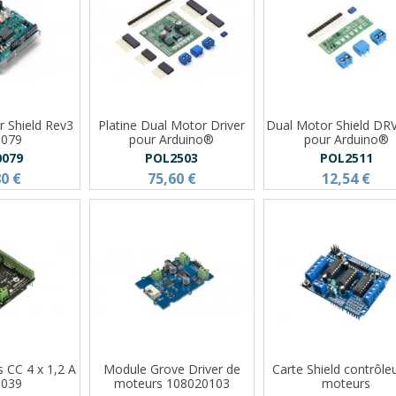
r Shield Rev3
Platine Dual Motor Driver
Dual Motor Shield DR
0079
pour Arduino®
pour Arduino®
0079
POL2503
POL2511
80 €
75,60 €
12,54 €
s CC 4 x 1,2 A
Module Grove Driver de
Carte Shield contrôle
0039
moteurs 108020103
moteurs