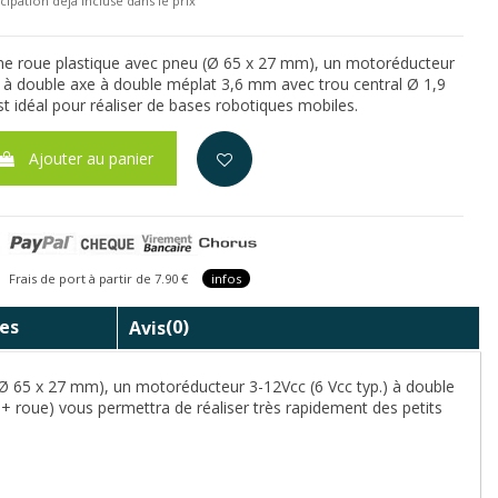
cipation déjà incluse dans le prix
ne roue plastique avec pneu (Ø 65 x 27 mm), un motoréducteur
.) à double axe à double méplat 3,6 mm avec trou central Ø 1,9
 idéal pour réaliser de bases robotiques mobiles.
Ajouter au panier
is de port à partir de 7.90 €
infos
es
Avis
(0)
 65 x 27 mm), un motoréducteur 3-12Vcc (6 Vcc typ.) à double
 roue) vous permettra de réaliser très rapidement des petits