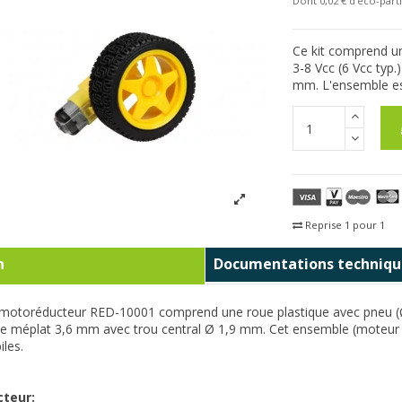
Dont 0,02 € d'eco-parti
Ce kit comprend u
3-8 Vcc (6 Vcc typ
mm. L'ensemble est
Reprise 1 pour 1
Fra
n
Documentations techniqu
e motoréducteur RED-10001 comprend une roue plastique avec pneu (Ø
e méplat 3,6 mm avec trou central Ø 1,9 mm. Cet ensemble (moteur +
les.
teur: