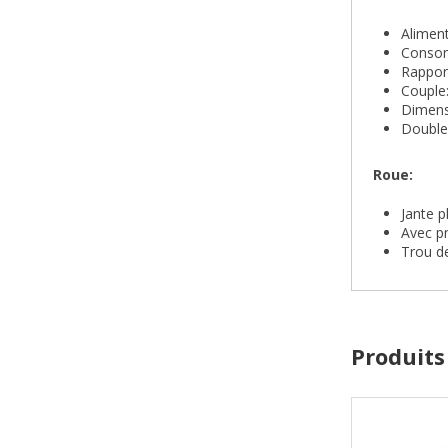
Alimen
Consom
Rapport
Couple
Dimens
Double
Roue:
Jante p
Avec p
Trou d
Produits