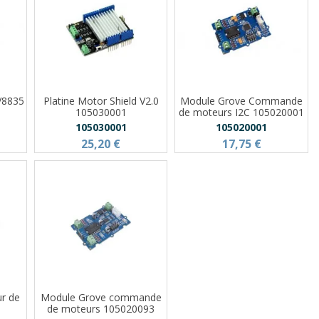
V8835
Platine Motor Shield V2.0
Module Grove Commande
105030001
de moteurs I2C 105020001
105030001
105020001
25,20 €
17,75 €
ur de
Module Grove commande
de moteurs 105020093