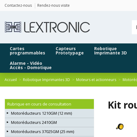
Panneau de gestion des cookies
Contactez-nous
Rendez-nous visite
Cartes
Capteurs
Robotique
programmables
Prototypage
Imprimante 3D
Alarme - Vidéo
Accès - Domotique
Accueil
Robotique Imprimantes 3D
Moteurs et actionneurs
Motoréd
Kit r
Rubrique en cours de consultation
Motoréducteurs 1210GM (12 mm)
Motoréducteurs 2410GM
Motoréducteurs 37025GM (25 mm)