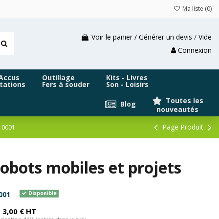
Ma liste (
0
)
Voir le panier / Générer un devis
/
Vide
Connexion
 Accus
Outillage
Kits - Livres
tations
Fers à souder
Son - Loisirs
Toutes les
Blog
nouveautés
Page Produit
10001
obots mobiles et projets
001
Disponible
3,00 € HT