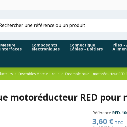
Mesure
Composants
Connectique
Piles -
Interfaces
électroniques
Câbles - Boîtiers
Alimen
ucteurs
Ensembles Moteur + roue
Ensemble roue + motoréducteur RED-
oue motoréducteur RED pour r
Référence
RED-10
3,60 €
TTC