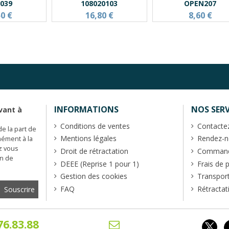
0039
108020103
OPEN207
50 €
16,80 €
8,60 €
INFORMATIONS
NOS SERV
vant à
Conditions de ventes
Contacte
de la part de
Mentions légales
Rendez-no
mément à la
z vous
Droit de rétractation
Commande
en de
DEEE (Reprise 1 pour 1)
Frais de 
Gestion des cookies
Transpor
FAQ
Rétractat
76.83.88