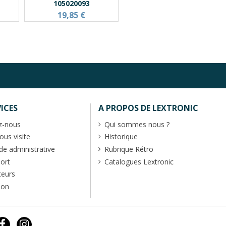
105020093
19,85 €
ICES
A PROPOS DE LEXTRONIC
z-nous
Qui sommes nous ?
us visite
Historique
 administrative
Rubrique Rétro
port
Catalogues Lextronic
teurs
ion