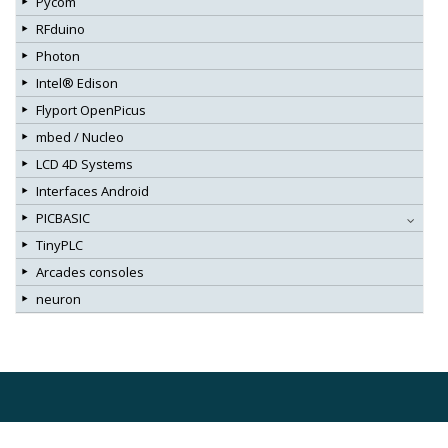
Pycom
RFduino
Photon
Intel® Edison
Flyport OpenPicus
mbed / Nucleo
LCD 4D Systems
Interfaces Android
PICBASIC
TinyPLC
Arcades consoles
neuron