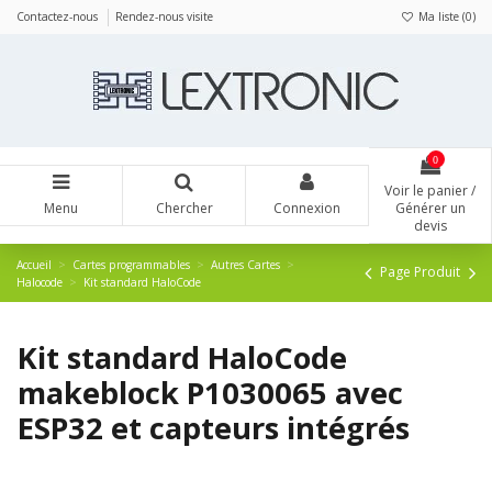
Panneau de gestion des cookies
Contactez-nous
Rendez-nous visite
Ma liste (
0
)
0
Voir le panier /
Menu
Chercher
Connexion
Générer un
devis
Accueil
Cartes programmables
Autres Cartes
Page Produit
Halocode
Kit standard HaloCode
Kit standard HaloCode
makeblock P1030065 avec
ESP32 et capteurs intégrés