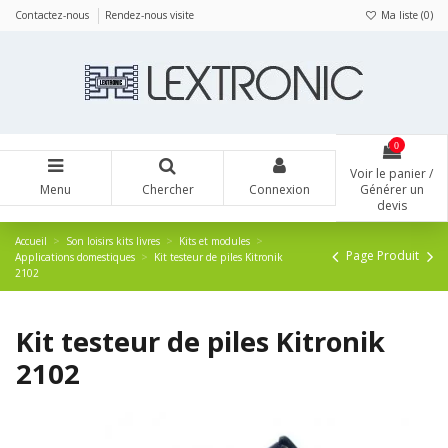
Panneau de gestion des cookies
Contactez-nous
Rendez-nous visite
Ma liste (
0
)
0
Voir le panier /
Menu
Chercher
Connexion
Générer un
devis
Accueil
Son loisirs kits livres
Kits et modules
Page Produit
Applications domestiques
Kit testeur de piles Kitronik
2102
Kit testeur de piles Kitronik
2102