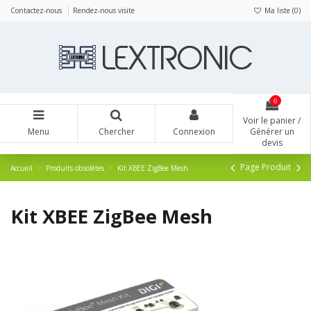
Panneau de gestion des cookies
Contactez-nous
Rendez-nous visite
Ma liste (
0
)
0
Voir le panier /
Menu
Chercher
Connexion
Générer un
devis
Page Produit
Accueil
Produits obsolètes
Kit XBEE ZigBee Mesh
Kit XBEE ZigBee Mesh