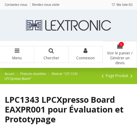
Panneau de gestion des cookies
Contactez-nous
Rendez-nous visite
Ma liste (
0
)
0
Voir le panier /
Menu
Chercher
Connexion
Générer un
devis
Accueil
Produits obsolètes
Module "LPC1343
Page Produit
LPCXpresso Board"
LPC1343 LPCXpresso Board
EAXPR001 pour Évaluation et
Prototypage