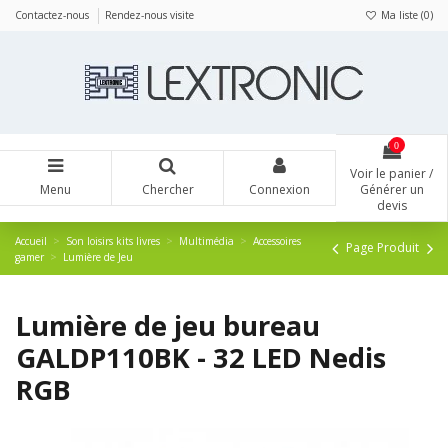
Panneau de gestion des cookies
Contactez-nous
Rendez-nous visite
Ma liste (
0
)
0
Voir le panier /
Menu
Chercher
Connexion
Générer un
devis
Accueil
Son loisirs kits livres
Multimédia
Accessoires
Page Produit
gamer
Lumière de Jeu
Lumière de jeu bureau
GALDP110BK - 32 LED Nedis
RGB