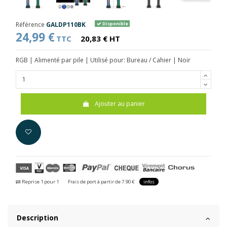
Référence
GALDP110BK
Disponible
24,99 €
TTC
20,83 € HT
RGB | Alimenté par pile | Utilisé pour: Bureau / Cahier | Noir
Ajouter au panier
Reprise 1 pour 1
Frais de port à partir de 7.90 €
infos
Description