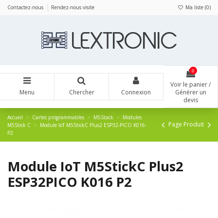
Panneau de gestion des cookies
Contactez-nous
Rendez-nous visite
Ma liste (
0
)
0
Voir le panier /
Menu
Chercher
Connexion
Générer un
devis
Accueil
Cartes programmables
M5Stack
Modules
Page Produit
M5Stick C
Module IoT M5StickC Plus2 ESP32-PICO K016-
P2
Module IoT M5StickC Plus2
ESP32PICO K016 P2