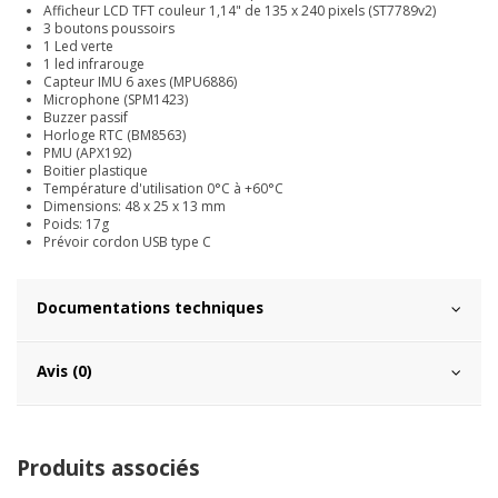
Afficheur LCD TFT couleur 1,14" de 135 x 240 pixels (ST7789v2)
3 boutons poussoirs
1 Led verte
1 led infrarouge
Capteur IMU 6 axes (MPU6886)
Microphone (SPM1423)
Buzzer passif
Horloge RTC (BM8563)
PMU (APX192)
Boitier plastique
Température d'utilisation 0°C à +60°C
Dimensions: 48 x 25 x 13 mm
Poids: 17g
Prévoir cordon USB type C
Documentations techniques
Avis (0)
Produits associés