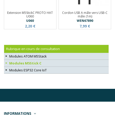
Extension M5StickC PROTO HAT
Cordon USB A mâle vers USB-C
U060
mâle (1m)
U060
WEN67890
2,20 €
7,99 €
Rubrique en cours de consultation
Modules ATOM M5Stack
Modules M5Stick C
Modules ESP32 Core IoT
INFORMATIONS