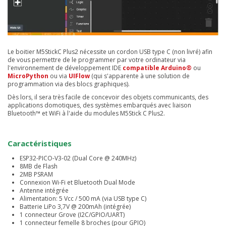
Le boitier M5StickC Plus2 nécessite un cordon USB type C (non livré) afin
de vous permettre de le programmer par votre ordinateur via
l'environnement de développement IDE
compatible Arduino®
ou
MicroPython
ou via
UIFlow
(qui s'apparente à une solution de
programmation via des blocs graphiques).
Dès lors, il sera très facile de concevoir des objets communicants, des
applications domotiques, des systèmes embarqués avec liaison
Bluetooth™ et WiFi à l'aide du modules M5Stick C Plus2.
Caractéristiques
ESP32-PICO-V3-02 (Dual Core @ 240MHz)
8MB de Flash
2MB PSRAM
Connexion Wi-Fi et Bluetooth Dual Mode
Antenne intégrée
Alimentation: 5 Vcc / 500 mA (via USB type C)
Batterie LiPo 3,7V @ 200mAh (intégrée)
1 connecteur Grove (I2C/GPIO/UART)
1 connecteur femelle 8 broches (pour GPIO)