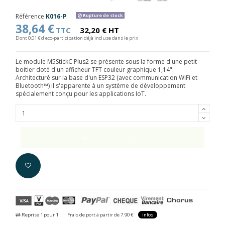
Référence
K016-P
Rupture de stock
38,64 €
TTC
32,20 € HT
Dont 0,01 € d'eco-participation déjà incluse dans le prix
Le module M5StickC Plus2 se présente sous la forme d'une petit
boitier doté d'un afficheur TFT couleur graphique 1,14".
Architecturé sur la base d'un ESP32 (avec communication WiFi et
Bluetooth™) il s'apparente à un système de développement
spécialement conçu pour les applications IoT.
Ajouter au panier
Reprise 1 pour 1
Frais de port à partir de 7.90 €
infos