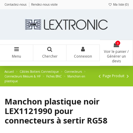
Panneau de gestion des cookies
Contactez-nous
Rendez-nous visite
Ma liste (
0
)
0
Voir le panier /
Menu
Chercher
Connexion
Générer un
devis
Accueil
Câbles Boitiers Connectique
Connecteurs
Page Produit
Connecteurs Mesure & HF
Fiches BNC
Manchon en
plastique
Manchon plastique noir
LEX1121990 pour
connecteurs à sertir RG58