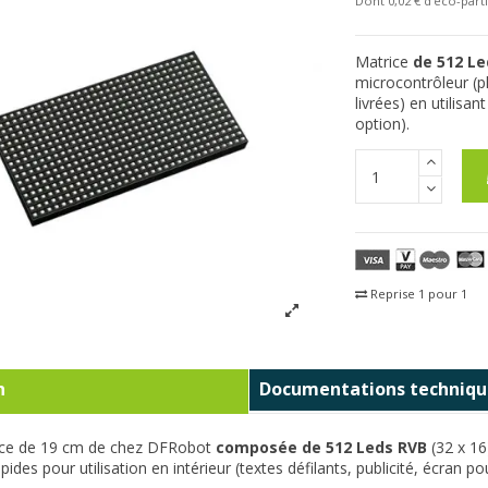
Dont 0,02 € d'eco-parti
Matrice
de 512 Le
microcontrôleur (p
livrées) en utilisan
option).
Reprise 1 pour 1
Fra
n
Documentations techniqu
ice de 19 cm de chez DFRobot
composée de 512 Leds RVB
(32 x 16
apides pour utilisation en intérieur (textes défilants, publicité, écran po