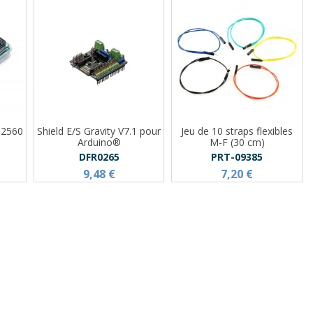
 2560
Shield E/S Gravity V7.1 pour
Jeu de 10 straps flexibles
Arduino®
M-F (30 cm)
DFR0265
PRT-09385
9,48 €
7,20 €