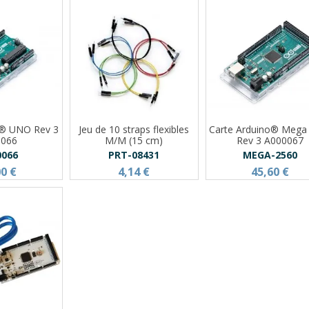
o® UNO Rev 3
Jeu de 10 straps flexibles
Carte Arduino® Mega
0066
M/M (15 cm)
Rev 3 A000067
0066
PRT-08431
MEGA-2560
00 €
4,14 €
45,60 €