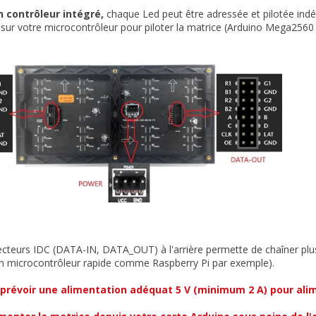
n contrôleur intégré,
chaque Led peut être adressée et pilotée ind
 sur votre microcontrôleur pour piloter la matrice (Arduino Mega25
teurs IDC (DATA-IN, DATA_OUT) à l'arrière permette de chaîner plusi
un microcontrôleur rapide comme Raspberry Pi par exemple).
prévoir une alimentation adéquat 5 V (minimum 2 A) pour alim