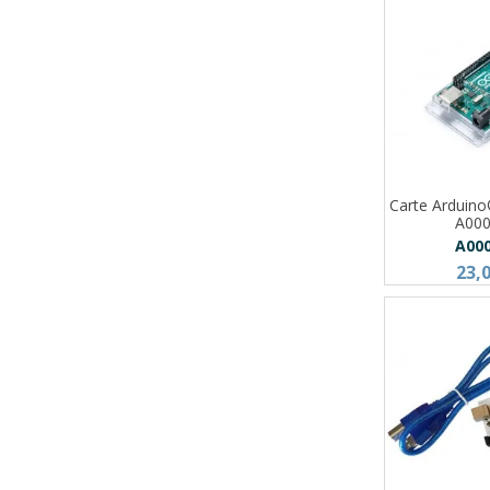
Carte Arduin
A00
A00
23,