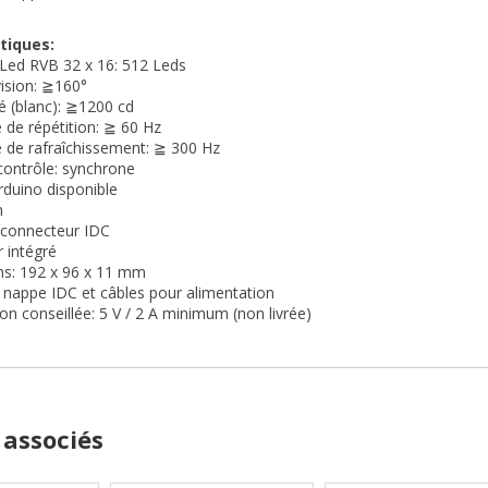
tiques:
 Led RVB 32 x 16: 512 Leds
vision:
≧1
60°
é (blanc): ≧1200 cd
 de répétition: ≧ 60 Hz
 de rafraîchissement: ≧ 300 Hz
contrôle: synchrone
Arduino disponible
m
r connecteur IDC
r intégré
ns: 192 x 96 x 11 mm
c nappe IDC et câbles pour alimentation
ion conseillée: 5 V / 2 A minimum (non livrée)
 associés