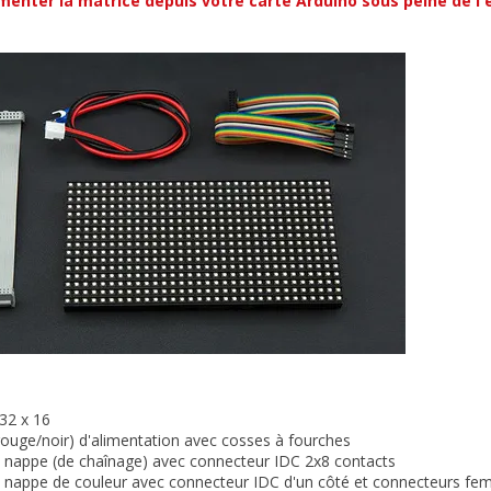
imenter la matrice depuis votre carte Arduino sous peine de 
 32 x 16
(rouge/noir) d'alimentation avec cosses à fourches
n nappe (de chaînage) avec connecteur IDC 2x8 contacts
n nappe de couleur avec connecteur IDC d'un côté et connecteurs feme