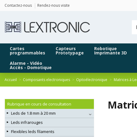
Panneau de gestion des cookies
Contactez-nous
Rendez-nous visite
Cartes
Capteurs
Robotique
programmables
Prototypage
Imprimante 3D
Alarme - Vidéo
Accès - Domotique
Accueil
Composants electroniques
Optoélectronique
Matrices à Le
Matri
Rubrique en cours de consultation
Leds de 1.8 mm à 20 mm
Leds infrarouges
Flexibles leds filaments