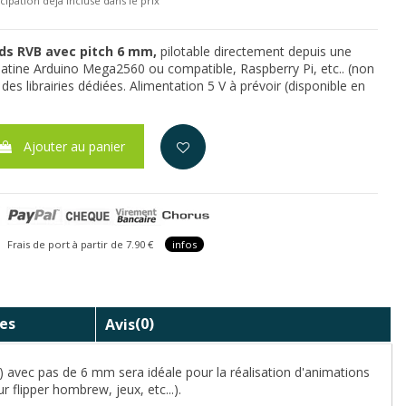
cipation déjà incluse dans le prix
ds RVB avec pitch 6 mm,
pilotable directement depuis une
latine Arduino Mega2560 ou compatible, Raspberry Pi, etc.. (non
t des librairies dédiées. Alimentation 5 V à prévoir (disponible en
Ajouter au panier
is de port à partir de 7.90 €
infos
es
Avis
(0)
) avec pas de 6 mm sera idéale pour la réalisation d'animations
ur flipper hombrew, jeux, etc...).