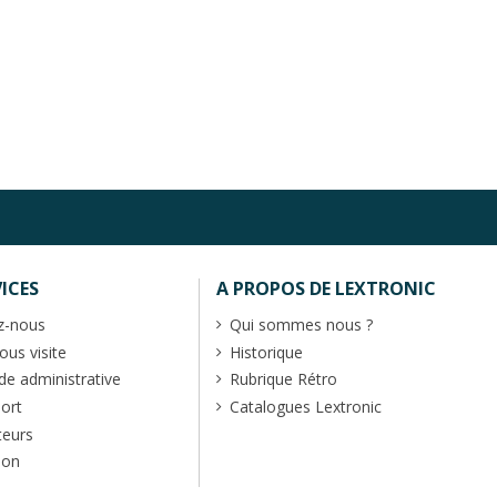
ICES
A PROPOS DE LEXTRONIC
z-nous
Qui sommes nous ?
us visite
Historique
 administrative
Rubrique Rétro
port
Catalogues Lextronic
teurs
ion