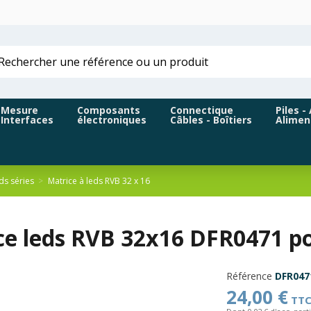
Mesure
Composants
Connectique
Piles -
Interfaces
électroniques
Câbles - Boîtiers
Alimen
ds séries
Matrice à leds RVB 32 x 16
ce leds RVB 32x16 DFR0471 po
Référence
DFR047
24,00 €
TT