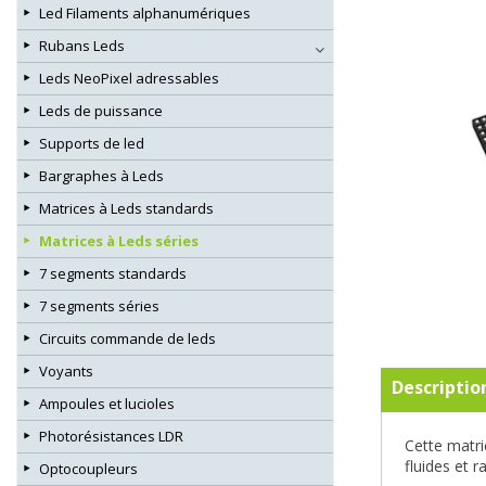
Led Filaments alphanumériques
Rubans Leds
Leds NeoPixel adressables
Leds de puissance
Supports de led
Bargraphes à Leds
Matrices à Leds standards
Matrices à Leds séries
7 segments standards
7 segments séries
Circuits commande de leds
Voyants
Descriptio
Ampoules et lucioles
Photorésistances LDR
Cette matr
fluides et r
Optocoupleurs