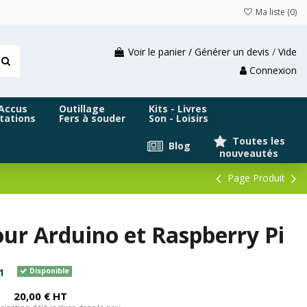
Ma liste (
0
)
Voir le panier / Générer un devis
/
Vide
Connexion
 Accus
Outillage
Kits - Livres
tations
Fers à souder
Son - Loisirs
Toutes les
Blog
nouveautés
Page Produit
ur Arduino et Raspberry Pi
1
Disponible
C
20,00 € HT