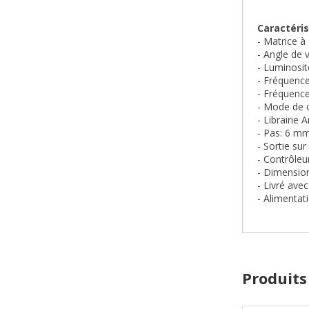
Caractéris
- Matrice à
- Angle de 
- Luminosit
- Fréquence
- Fréquence
- Mode de 
- Librairie 
- Pas: 6 m
- Sortie su
- Contrôleu
- Dimensio
- Livré ave
- Alimentat
Produits