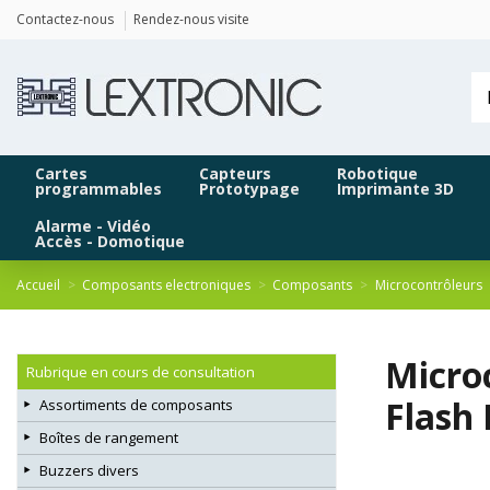
Panneau de gestion des cookies
Contactez-nous
Rendez-nous visite
Cartes
Capteurs
Robotique
programmables
Prototypage
Imprimante 3D
Alarme - Vidéo
Accès - Domotique
Accueil
Composants electroniques
Composants
Microcontrôleurs
Micro
Rubrique en cours de consultation
Flash 
Assortiments de composants
Boîtes de rangement
Buzzers divers