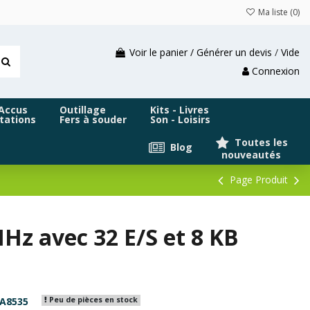
Ma liste (
0
)
Voir le panier / Générer un devis
/
Vide
Connexion
 Accus
Outillage
Kits - Livres
tations
Fers à souder
Son - Loisirs
Toutes les
Blog
nouveautés
Page Produit
z avec 32 E/S et 8 KB
A8535
Peu de pièces en stock