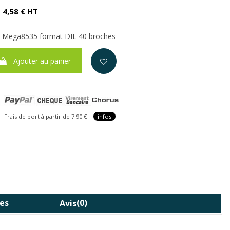
4,58 € HT
ATMega8535 format DIL 40 broches
Ajouter au panier
is de port à partir de 7.90 €
infos
es
Avis
(0)