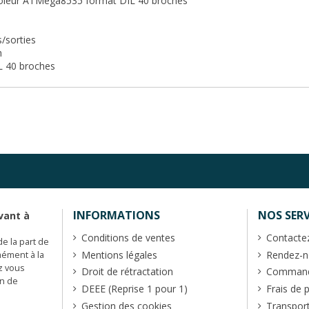
ôleur ATMega8535 format DIL 40 broches
s/sorties
h
IL 40 broches
INFORMATIONS
NOS SERV
vant à
Conditions de ventes
Contacte
de la part de
Mentions légales
Rendez-no
mément à la
z vous
Droit de rétractation
Commande
en de
DEEE (Reprise 1 pour 1)
Frais de 
Gestion des cookies
Transpor