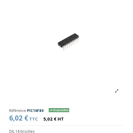
Référence
PIC16F84
Disponible
6,02 €
TTC
5,02 € HT
DIL 18 broches