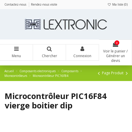
Panneau de gestion des cookies
Contactez-nous
Rendez-nous visite
Ma liste (
0
)
0
Voir le panier /
Menu
Chercher
Connexion
Générer un
devis
Accueil
Composants electroniques
Composants
Page Produit
Microcontrôleurs
Microcontrôleur PIC16F84
Microcontrôleur PIC16F84
vierge boitier dip