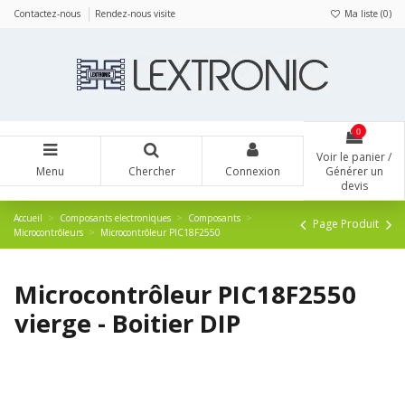
Panneau de gestion des cookies
Contactez-nous
Rendez-nous visite
Ma liste (
0
)
0
Voir le panier /
Menu
Chercher
Connexion
Générer un
devis
Accueil
Composants electroniques
Composants
Page Produit
Microcontrôleurs
Microcontrôleur PIC18F2550
Microcontrôleur PIC18F2550
vierge - Boitier DIP