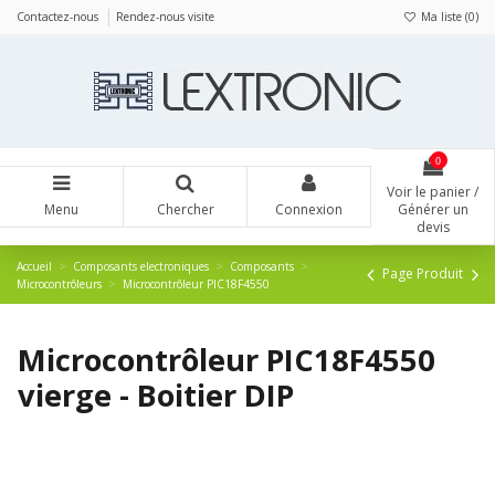
Panneau de gestion des cookies
Contactez-nous
Rendez-nous visite
Ma liste (
0
)
0
Voir le panier /
Menu
Chercher
Connexion
Générer un
devis
Accueil
Composants electroniques
Composants
Page Produit
Microcontrôleurs
Microcontrôleur PIC18F4550
Microcontrôleur PIC18F4550
vierge - Boitier DIP