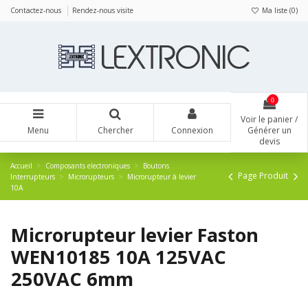
Panneau de gestion des cookies
Contactez-nous
Rendez-nous visite
Ma liste (
0
)
0
Voir le panier /
Menu
Chercher
Connexion
Générer un
devis
Accueil
Composants electroniques
Boutons
Page Produit
Interrupteurs
Microrupteurs
Microrupteur à levier
10A
Microrupteur levier Faston
WEN10185 10A 125VAC
250VAC 6mm