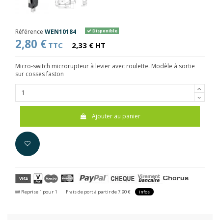
Référence
WEN10184
Disponible
2,80 €
TTC
2,33 € HT
Micro-switch microrupteur à levier avec roulette.
Modèle à sortie
sur cosses faston
Ajouter au panier
Reprise 1 pour 1
Frais de port à partir de 7.90 €
infos