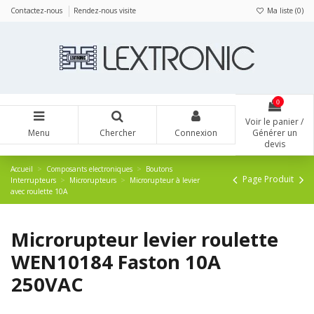
Panneau de gestion des cookies
Contactez-nous
Rendez-nous visite
Ma liste (
0
)
0
Voir le panier /
Menu
Chercher
Connexion
Générer un
devis
Accueil
Composants electroniques
Boutons
Page Produit
Interrupteurs
Microrupteurs
Microrupteur à levier
avec roulette 10A
Microrupteur levier roulette
WEN10184 Faston 10A
250VAC