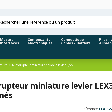
Mesure
Composants
Connectique
Piles -
Interfaces
électroniques
Câbles - Boîtiers
Alimen
teurs
Microrupteur miniature coudé à levier 0,5A
upteur miniature levier LEX3
més
Référence
LEX-32