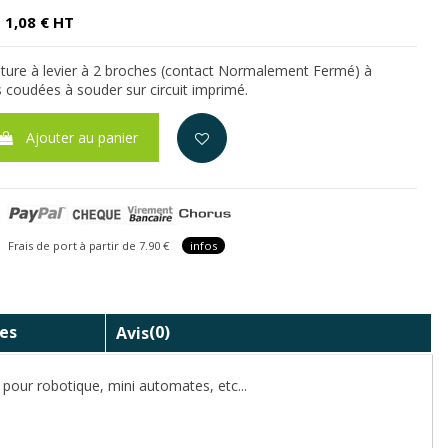
1,08 € HT
ture à levier à 2 broches (contact Normalement Fermé) à
s coudées à souder sur circuit imprimé.
Ajouter au panier
is de port à partir de 7.90 €
infos
es
Avis
(0)
pour robotique, mini automates, etc...