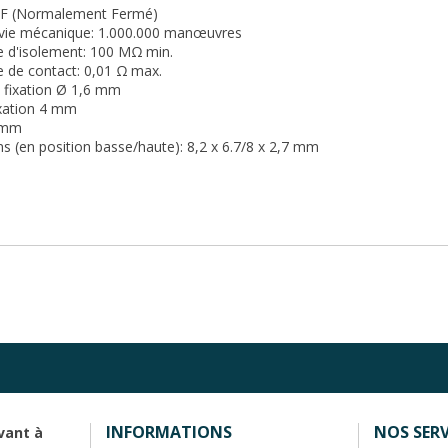
NF (Normalement Fermé)
 vie mécanique: 1.000.000 manœuvres
e d'isolement: 100 MΩ min.
e de contact: 0,01 Ω max.
e fixation Ø 1,6 mm
ixation 4 mm
8 mm
s (en position basse/haute): 8,2 x 6.7/8 x 2,7 mm
INFORMATIONS
NOS SERV
vant à