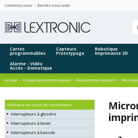
Panneau de gestion des cookies
Contactez-nous
Rendez-nous visite
Cartes
Capteurs
Robotique
programmables
Prototypage
Imprimante 3D
Alarme - Vidéo
Accès - Domotique
Accueil
Composants electroniques
Boutons Interrupteurs
Microrup
Micror
Rubrique en cours de consultation
impri
Interrupteurs à glissière
Interrupteurs à levier
Interrupteurs à bascule