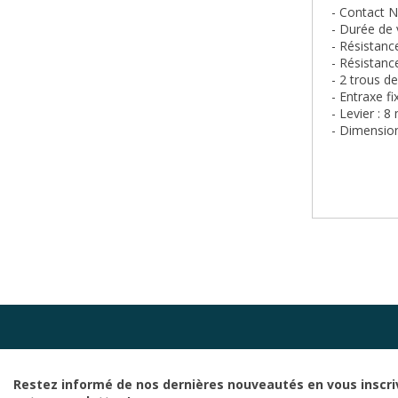
- Contact 
- Durée de
- Résistanc
- Résistanc
- 2 trous d
- Entraxe f
- Levier : 
- Dimension
Restez informé de nos dernières nouveautés en vous inscri