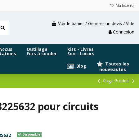
Ma liste (
0
)
Voir le panier / Générer un devis
/
Vide
Connexion
 Accus
Outillage
Kits - Livres
tations
Fers à souder
Son - Loisirs
Toutes les
Blog
nouveautés
Page Produit
225632 pour circuits
25632
Disponible