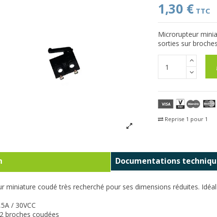
1,30 €
TTC
Microrupteur minia
sorties sur broche
Reprise 1 pour 1
Fra
n
Documentations techniqu
r miniature coudé très recherché pour ses dimensions réduites. Idéal 
,5A / 30VCC
 2 broches coudées