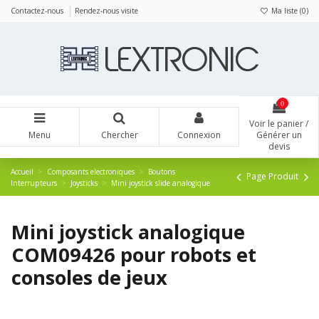
Panneau de gestion des cookies
Contactez-nous
Rendez-nous visite
Ma liste (
0
)
0
Voir le panier /
Menu
Chercher
Connexion
Générer un
devis
Accueil
Composants electroniques
Boutons
Page Produit
Interrupteurs
Joysticks
Mini joystick slide analogique
Mini joystick analogique
COM09426 pour robots et
consoles de jeux