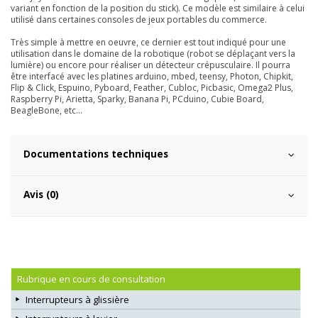
variant en fonction de la position du stick). Ce modèle est similaire à celui
utilisé dans certaines consoles de jeux portables du commerce.
Très simple à mettre en oeuvre, ce dernier est tout indiqué pour une
utilisation dans le domaine de la robotique (robot se déplaçant vers la
lumière) ou encore pour réaliser un détecteur crépusculaire. Il pourra
être interfacé avec les platines arduino, mbed, teensy, Photon, Chipkit,
Flip & Click, Espuino, Pyboard, Feather, Cubloc, Picbasic, Omega2 Plus,
Raspberry Pi, Arietta, Sparky, Banana Pi, PCduino, Cubie Board,
BeagleBone, etc...
Documentations techniques
Avis (0)
Rubrique en cours de consultation
Interrupteurs à glissière