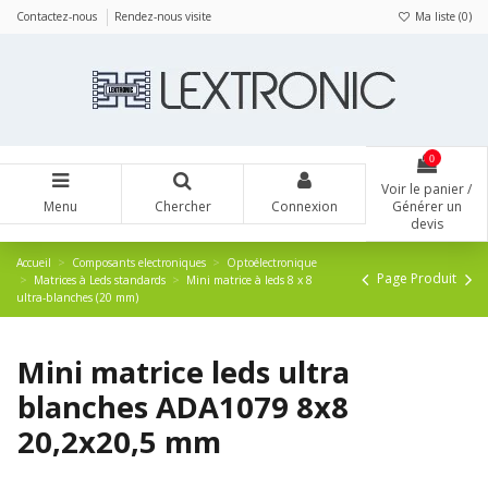
Panneau de gestion des cookies
Contactez-nous
Rendez-nous visite
Ma liste (
0
)
0
Voir le panier /
Menu
Chercher
Connexion
Générer un
devis
Accueil
Composants electroniques
Optoélectronique
Page Produit
Matrices à Leds standards
Mini matrice à leds 8 x 8
ultra-blanches (20 mm)
Mini matrice leds ultra
blanches ADA1079 8x8
20,2x20,5 mm