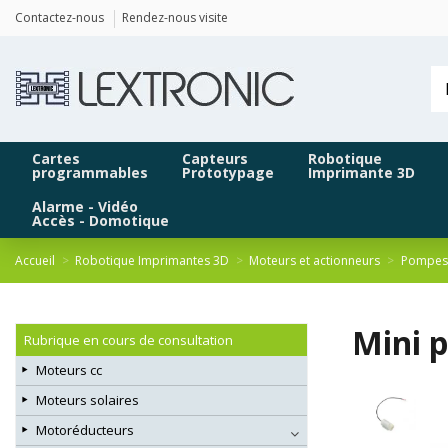
Panneau de gestion des cookies
Contactez-nous
Rendez-nous visite
Cartes
Capteurs
Robotique
programmables
Prototypage
Imprimante 3D
Alarme - Vidéo
Accès - Domotique
Accueil
Robotique Imprimantes 3D
Moteurs et actionneurs
Pompes 
Mini 
Rubrique en cours de consultation
Moteurs cc
Moteurs solaires
Motoréducteurs