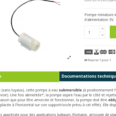
Dont 0,01 € d'eco-parti
Pompe miniature i
d'alimentation 3V.
Reprise 1 pour 1
Fra
n
Documentations techniqu
e (sans tuyaux), cette pompe à eau
submersible
(à positionnement h
voir). Une fois alimentée*, la pompe aspire l'eau par le côté et rejette
raison que pour être amorcée et fonctionner, la pompe doit être
obl
 placée à l'horizontal sur son support/socle prévu à cet effet). E
lle dis
rès appréciée pour des applications ludiques (fontaine, arrosage de plan