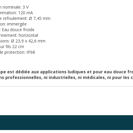
n nominale: 3 V
mmation: 120 mA
e refoulement: Ø 7,45 mm
tion: immergée
: Eau douce froide
onnement: horizontal
ions: Ø 23,9 x 42,6 mm
sur fils 22 cm
de protection: IP68
e est dédiée aux applications ludiques et pour eau douce fro
ns professionnelles, ni industrielles, ni médicales, ni pour les c