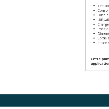
Tensio
Conso
Buse d
Utilisa
Charge
Positi
Dimens
Sortie 
Indice 
Cette pomp
applicatio