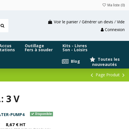
Ma liste (
0
)
Voir le panier / Générer un devis
/
Vide
Connexion
 Accus
Outillage
Kits - Livres
tations
Fers à souder
Son - Loisirs
Toutes les
Blog
nouveautés
Page Produit
: 3 V
ATER-PUMP4
Disponible
C
8,67 € HT