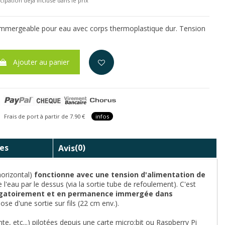
cipation déjà incluse dans le prix
mmergeable pour eau avec corps thermoplastique dur. Tension
Ajouter au panier
is de port à partir de 7.90 €
infos
es
Avis
(0)
orizontal)
fonctionne avec une tension d'alimentation de
 l'eau par le dessus (via la sortie tube de refoulement). C'est
igatoirement et en permanence immergée dans
pose d'une sortie sur fils (22 cm env.).
te, etc...) pilotées depuis une carte micro:bit ou Raspberry Pi