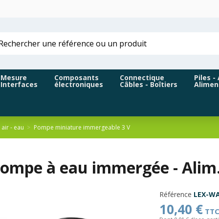
Mesure
Composants
Connectique
Piles -
Interfaces
électroniques
Câbles - Boîtiers
Alimen
air - eau
Pompe miniature immergeable 3 V
pompe à eau immergée - Alim.
Référence
LEX-W
10,40 €
TT