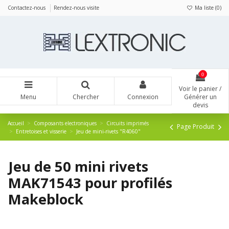
Panneau de gestion des cookies
Contactez-nous
Rendez-nous visite
Ma liste (
0
)
0
Voir le panier /
Menu
Chercher
Connexion
Générer un
devis
Accueil
Composants electroniques
Circuits imprimés
Page Produit
Entretoises et visserie
Jeu de mini-rivets "R4060"
Jeu de 50 mini rivets
MAK71543 pour profilés
Makeblock