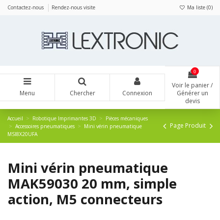
Panneau de gestion des cookies
Contactez-nous
Rendez-nous visite
Ma liste (
0
)
0
Voir le panier /
Menu
Chercher
Connexion
Générer un
devis
Accueil
Robotique Imprimantes 3D
Pièces mécaniques
Page Produit
Accessoires pneumatiques
Mini vérin pneumatique
MSI8X20UFA
Mini vérin pneumatique
MAK59030 20 mm, simple
action, M5 connecteurs