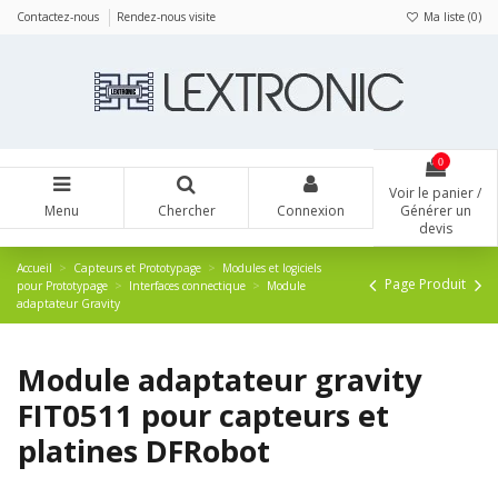
Panneau de gestion des cookies
Contactez-nous
Rendez-nous visite
Ma liste (
0
)
0
Voir le panier /
Menu
Chercher
Connexion
Générer un
devis
Accueil
Capteurs et Prototypage
Modules et logiciels
Page Produit
pour Prototypage
Interfaces connectique
Module
adaptateur Gravity
Module adaptateur gravity
FIT0511 pour capteurs et
platines DFRobot