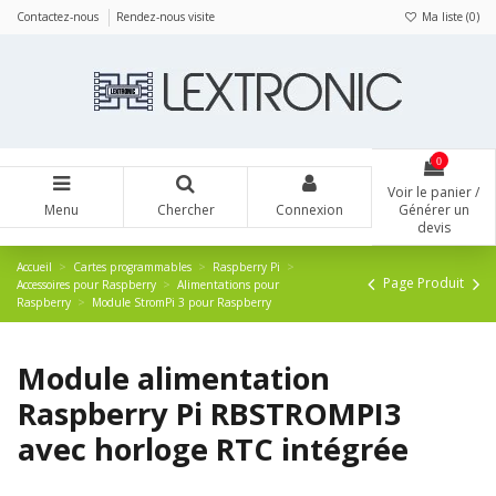
Panneau de gestion des cookies
Contactez-nous
Rendez-nous visite
Ma liste (
0
)
0
Voir le panier /
Menu
Chercher
Connexion
Générer un
devis
Accueil
Cartes programmables
Raspberry Pi
Page Produit
Accessoires pour Raspberry
Alimentations pour
Raspberry
Module StromPi 3 pour Raspberry
Module alimentation
Raspberry Pi RBSTROMPI3
avec horloge RTC intégrée