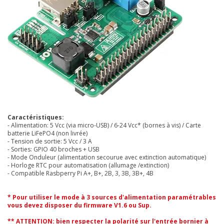
Caractéristiques:
- Alimentation: 5 Vcc (via micro-USB) / 6-24 Vcc* (bornes à vis) / Carte
batterie LiFePO4 (non livrée)
- Tension de sortie: 5 Vcc / 3 A
- Sorties: GPIO 40 broches + USB
- Mode Onduleur (alimentation secourue avec extinction automatique)
- Horloge RTC pour automatisation (allumage /extinction)
- Compatible Rasbperry Pi A+, B+, 2B, 3, 3B, 3B+, 4B
* Pour utiliser le mode à 3 sources d'alimentation paramétrables
vous devez disposer du firmware V1.6 ou Sup.
** ATTENTION: bien respecter la polarité sur l'entrée bornier à