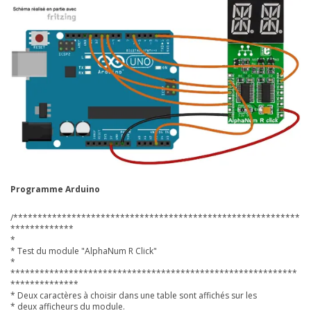
Programme Arduino
/***********************************************************
*************
*
* Test du module "AlphaNum R Click"
*
***********************************************************
**************
* Deux caractères à choisir dans une table sont affichés sur les
* deux afficheurs du module.