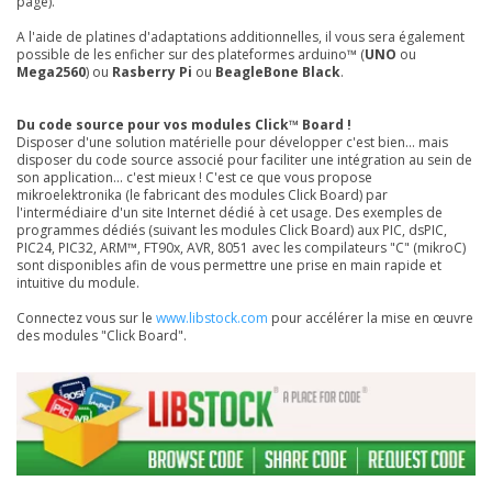
page).
A l'aide de platines d'adaptations additionnelles, il vous sera également
possible de les enficher sur des plateformes arduino™ (
UNO
ou
Mega2560
) ou
Rasberry Pi
ou
BeagleBone Black
.
Du code source pour vos modules Click™ Board !
Disposer d'une solution matérielle pour développer c'est bien... mais
disposer du code source associé pour faciliter une intégration au sein de
son application... c'est mieux ! C'est ce que vous propose
mikroelektronika (le fabricant des modules Click Board) par
l'intermédiaire d'un site Internet dédié à cet usage. Des exemples de
programmes dédiés (suivant les modules Click Board) aux PIC, dsPIC,
PIC24, PIC32, ARM™, FT90x, AVR, 8051 avec les compilateurs "C" (mikroC)
sont disponibles afin de vous permettre une prise en main rapide et
intuitive du module.
Connectez vous sur le
www.libstock.com
pour accélérer la mise en œuvre
des modules "Click Board".