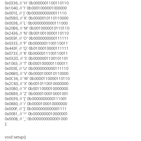
0x0336, // 'H' 0b0000001100110110
0x1040, // 'I' 0b0001000001000000
0x001E, // 'J' 0b0000000000011110
0x05B0, // 'K' 0b0000010110110000
0x0038, // 'L' 0b0000000000111000
0x20B6, // 'M' 0b0010000010110110
0x2436, // 'N' 0b0010010000110110
0x003F, // 'O' 0b0000000000111111
0x0333, // 'P' 0b0000001100110011
0x443F, // 'Q' 0b0100010000111111
0x0733, // 'R' 0b0000011100110011
0x032D, // 'S' 0b0000001100101101
0x1063, // 'T' 0b0001000001100011
0x003E, // 'U' 0b0000000000111110
0x08B0, // 'V' 0b0000100010110000
0x0C36, // 'W' 0b0000110000110110
0x2C80, // 'X' 0b0010110010000000
0x3080, // 'Y' 0b0011000010000000
0x0889, // 'Z' 0b0000100010001001
0x0039, // '[' 0b0000000000111001
0x0880, // '/' 0b0000100010000000
0x000F, // ']' 0b0000000000001111
0x0081, // '^' 0b0000000010000001
0x0008, // '_' 0b0000000000001000
};
void setup()