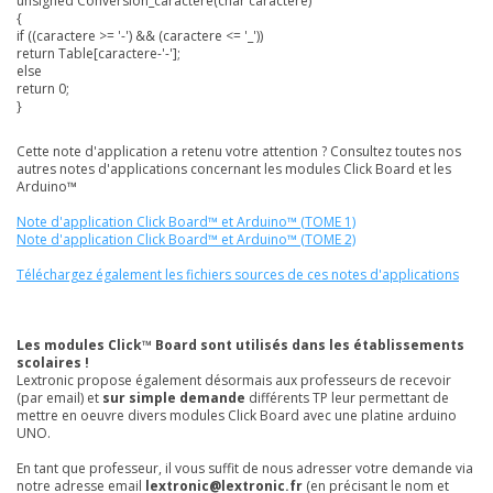
unsigned Conversion_caractere(char caractere)
{
if ((caractere >= '-') && (caractere <= '_'))
return Table[caractere-'-'];
else
return 0;
}
Cette note d'application a retenu votre attention ? Consultez toutes nos
autres notes d'applications concernant les modules Click Board et les
Arduino™
Note d'application Click Board™ et Arduino™ (TOME 1)
Note d'application Click Board™ et Arduino™ (TOME 2)
Téléchargez également les fichiers sources de ces notes d'applications
Les modules Click™ Board sont utilisés dans les établissements
scolaires !
Lextronic propose également désormais aux professeurs de recevoir
(par email) et
sur simple demande
différents TP leur permettant de
mettre en oeuvre divers modules Click Board avec une platine arduino
UNO.
En tant que professeur, il vous suffit de nous adresser votre demande via
notre adresse email
lextronic@lextronic.fr
(en précisant le nom et