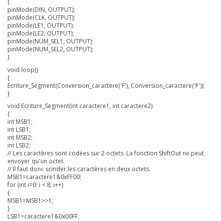
{
pinMode(DIN, OUTPUT);
pinMode(CLK, OUTPUT);
pinMode(LE1, OUTPUT);
pinMode(LE2, OUTPUT);
pinMode(NUM_SEL1, OUTPUT);
pinMode(NUM_SEL2, OUTPUT);
}
void loop()
{
Ecriture_Segment(Conversion_caractere('F'), Conversion_caractere('P'));
}
void Ecriture_Segment(int caractere1, int caractere2)
{
int MSB1;
int LSB1;
int MSB2;
int LSB2;
// Les caractères sont codées sur 2 octets. La fonction ShiftOut ne peut
envoyer qu'un octet.
// Il faut donc scinder les caractères en deux octets.
MSB1=caractere1&0xFF00;
for (int i=0; i < 8; i++)
{
MSB1=MSB1>>1;
}
LSB1=caractere1&0x00FF;