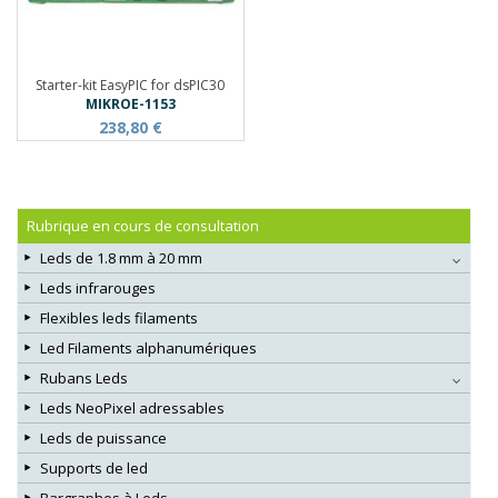
Starter-kit EasyPIC for dsPIC30
MIKROE-1153
238,80 €
Rubrique en cours de consultation
Leds de 1.8 mm à 20 mm
Leds infrarouges
Flexibles leds filaments
Led Filaments alphanumériques
Rubans Leds
Leds NeoPixel adressables
Leds de puissance
Supports de led
Bargraphes à Leds