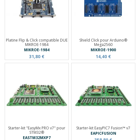
Platine Flip & Click compatible DUE
Shield Click pour Arduino®
MIKROE-1984
Mega2560
MIKROE-1984
MIKROE-1900
31,80 €
14,40 €
Starter-kit "EasyMx PRO v7" pour
Starter-kit EasyPIC7 Fusion™ v7
STM32®
EAPICFUSION
EASTM32MXP7
358,80 €