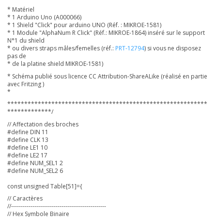
* Matériel
* 1 Arduino Uno (A000066)
* 1 Shield "Click" pour arduino UNO (Réf. : MIKROE-1581)
* 1 Module "AlphaNum R Click" (Réf.: MIKROE-1864) inséré sur le support
N°1 du shield
* ou divers straps mâles/femelles (réf.:
PRT-12794
) si vous ne disposez
pas de
* de la platine shield MIKROE-1581)
* Schéma publié sous licence CC Attribution-ShareALike (réalisé en partie
avec Fritzing )
*
***********************************************************
*************/
// Affectation des broches
#define DIN 11
#define CLK 13
#define LE1 10
#define LE2 17
#define NUM_SEL1 2
#define NUM_SEL2 6
const unsigned Table[51]={
// Caractères
//-------------------------------------------------
// Hex Symbole Binaire