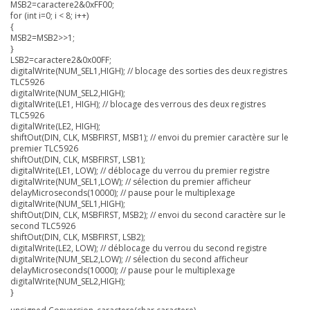
MSB2=caractere2&0xFF00;
for (int i=0; i < 8; i++)
{
MSB2=MSB2>>1;
}
LSB2=caractere2&0x00FF;
digitalWrite(NUM_SEL1,HIGH); // blocage des sorties des deux registres
TLC5926
digitalWrite(NUM_SEL2,HIGH);
digitalWrite(LE1, HIGH); // blocage des verrous des deux registres
TLC5926
digitalWrite(LE2, HIGH);
shiftOut(DIN, CLK, MSBFIRST, MSB1); // envoi du premier caractère sur le
premier TLC5926
shiftOut(DIN, CLK, MSBFIRST, LSB1);
digitalWrite(LE1, LOW); // déblocage du verrou du premier registre
digitalWrite(NUM_SEL1,LOW); // sélection du premier afficheur
delayMicroseconds(10000); // pause pour le multiplexage
digitalWrite(NUM_SEL1,HIGH);
shiftOut(DIN, CLK, MSBFIRST, MSB2); // envoi du second caractère sur le
second TLC5926
shiftOut(DIN, CLK, MSBFIRST, LSB2);
digitalWrite(LE2, LOW); // déblocage du verrou du second registre
digitalWrite(NUM_SEL2,LOW); // sélection du second afficheur
delayMicroseconds(10000); // pause pour le multiplexage
digitalWrite(NUM_SEL2,HIGH);
}