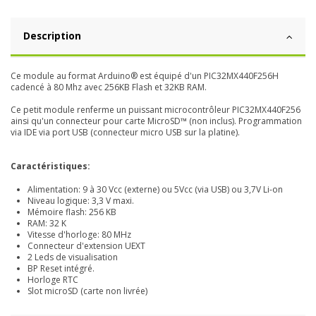
Description
Ce module au format Arduino® est équipé d'un PIC32MX440F256H
cadencé à 80 Mhz avec 256KB Flash et 32KB RAM.
Ce petit module renferme un puissant microcontrôleur PIC32MX440F256
ainsi qu'un connecteur pour carte MicroSD™ (non inclus). Programmation
via IDE via port USB (connecteur micro USB sur la platine).
Caractéristiques:
Alimentation: 9 à 30 Vcc (externe) ou 5Vcc (via USB) ou 3,7V Li-on
Niveau logique: 3,3 V maxi.
Mémoire flash: 256 KB
RAM: 32 K
Vitesse d'horloge: 80 MHz
Connecteur d'extension UEXT
2 Leds de visualisation
BP Reset intégré.
Horloge RTC
Slot microSD (carte non livrée)