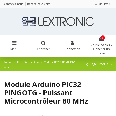
Panneau de gestion des cookies
Contactez-nous
Rendez-nous visite
Ma liste (
0
)
0
Voir le panier /
Menu
Chercher
Connexion
Générer un
devis
Accueil
Produits obsolètes
Module PIC32-PINGUINO-
Page Produit
OTG
Module Arduino PIC32
PINGOTG - Puissant
Microcontrôleur 80 MHz