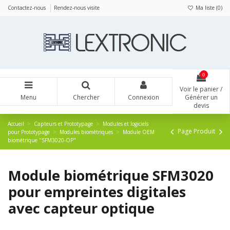
Panneau de gestion des cookies
Contactez-nous
Rendez-nous visite
Ma liste (
0
)
0
Voir le panier /
Menu
Chercher
Connexion
Générer un
devis
Accueil
Capteurs et Prototypage
Modules et logiciels
Page Produit
pour Prototypage
Modules biométriques
Module OEM
biométrique "SFM3020-OP"
Module biométrique SFM3020
pour empreintes digitales
avec capteur optique