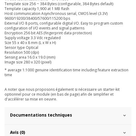
Template size 256 ~ 384 Bytes (configurable, 384 Bytes default)
Template capacity 1,900 at 1 MB flash
Host communication Asynchronous serial, CMOS level (3.3V)
9600/19200/38400/57600/115200 bps
External I/O 8 ports, configurable digital I/O. Easy to program custom
configuration of I/O events and signal patterns
Encryption 256 bit AES (fingerprint data protection)
Supply voltage 3.3 Vdc regulated
Size 55 x 40 x 8 mm (L x W x H)
Sensor type Optical
Resolution 500 (dpi)
Sensing area 16.0 x 19.0 (mm)
Image size 280 x 320 (pixel)
* average 1:1000 genuine identification time including feature extraction
time
A noter que nous proposons également si nécessaire un starter-kit
optionnel pour ce module (en bas de page) afin de simplifier et
d'accélérer sa mise en oeuvre.
Documentations techniques
Avis (0)