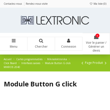
Panneau de gestion des cookies
Contactez-nous
Rendez-nous visite
Ma liste (
0
)
0
Voir le panier /
Menu
Chercher
Connexion
Générer un
devis
Accueil
Cartes programmables
Mikroelektronika
Page Produit
Click Board
Interfaces saisies
Module Button G click
MIKROE-2040
Module Button G click