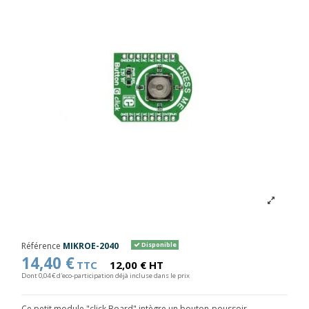
Référence
MIKROE-2040
Disponible
14,40 €
TTC
12,00 € HT
Dont 0,04 € d'eco-participation déjà incluse dans le prix
Ce petit module "click Board" intègre un bouton-poussoir