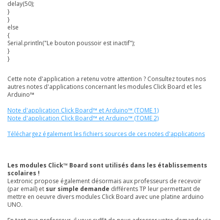
delay(50);
}
}
else
{
Serial.println("Le bouton poussoir est inactif");
}
}
Cette note d'application a retenu votre attention ? Consultez toutes nos
autres notes d'applications concernant les modules Click Board et les
Arduino™
Note d'application Click Board™ et Arduino™ (TOME 1)
Note d'application Click Board™ et Arduino™ (TOME 2)
Téléchargez également les fichiers sources de ces notes d'applications
Les modules Click™ Board sont utilisés dans les établissements
scolaires !
Lextronic propose également désormais aux professeurs de recevoir
(par email) et
sur simple demande
différents TP leur permettant de
mettre en oeuvre divers modules Click Board avec une platine arduino
UNO.