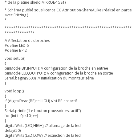
* de la platine shield MIKROE-1581)
* Schéma publié sous licence CC Attribution-ShareALike (réalisé en partie
avec Fritzing )
*
***********************************************************
*************/
// Affectation des broches
#define LED 6
#define BP 2
void setup()
{
pinMode(BP,INPUT); // configuration de la broche en entrée
pinMode(LED,OUTPUT); // configuration de la broche en sortie
Serial.begin(9600); // initialisation du moniteur série
}
void loop()
{
if (digitalRead(BP)==HIGH) // si BP est actif
{
Serial.println("Le bouton poussoir est actif");
for (int i=0;i<10;i++)
{
digitalWrite(LED,HIGH); // allumage de la led
delay(50);
digitalWrite(LED,LOW); // extinction de la led