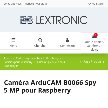
Panneau de gestion des cookies
Contactez-nous
Rendez-nous visite
Ma liste (
0
)
0
Voir le panier /
Menu
Chercher
Connexion
Générer un
devis
Accueil
Cartes programmables
Raspberry Pi
Page Produit
Caméras pour Raspberry
Caméra Spy (5 MP) pour
Raspberry Pi
Caméra ArduCAM B0066 Spy
5 MP pour Raspberry