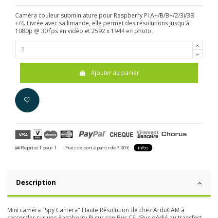
Caméra couleur subminiature pour Raspberry Pi A+/B/B+/2/3)/3B
+/4. Livrée avec sa limande, elle permet des résolutions jusqu'à
1080p @ 30 fps en vidéo et 2592 x 1944 en photo.
Ajouter au panier
Reprise 1 pour 1
Frais de port à partir de 7.90 €
infos
Description
Mini caméra "Spy Camera" Haute Résolution de chez ArduCAM à
raccorder sur une Raspberry Pi sur son Bus CSI (Bus dédié au transfert