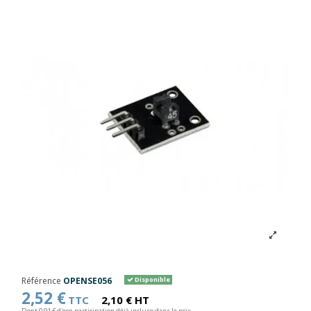
Référence
OPENSE056
Disponible
2,52 €
TTC
2,10 € HT
Dont 0,01 € d'eco-participation déjà incluse dans le prix