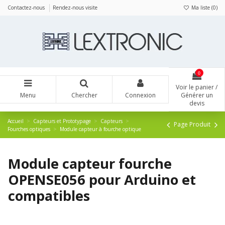
Panneau de gestion des cookies
Contactez-nous
Rendez-nous visite
Ma liste (
0
)
0
Voir le panier /
Menu
Chercher
Connexion
Générer un
devis
Accueil
Capteurs et Prototypage
Capteurs
Page Produit
Fourches optiques
Module capteur à fourche optique
Module capteur fourche
OPENSE056 pour Arduino et
compatibles