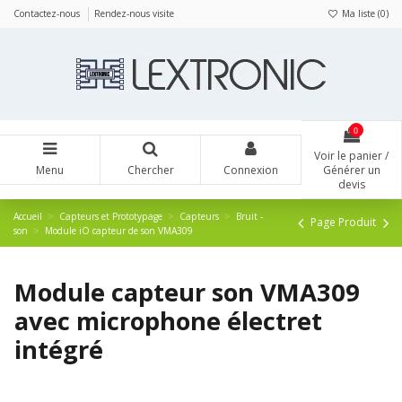
Panneau de gestion des cookies
Contactez-nous
Rendez-nous visite
Ma liste (
0
)
0
Voir le panier /
Menu
Chercher
Connexion
Générer un
devis
Accueil
Capteurs et Prototypage
Capteurs
Bruit -
Page Produit
son
Module iO capteur de son VMA309
Module capteur son VMA309
avec microphone électret
intégré