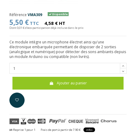
Référence
VMA309
Disponible
5,50 €
TTC
4,58 € HT
Dont 0,01 € d'eco-participation déjà incluse dans le prix
Ce module intègre un microphone électret ainsi qu'une
électronique embarquée permettant de disposer de 2 sorties
(analogique et numérique) pour détecter des sons ambiants depuis
un module Arduino ou compatible (non livrés).
Ajouter au panier
Reprise 1 pour 1
Frais de port à partir de 7.90 €
infos