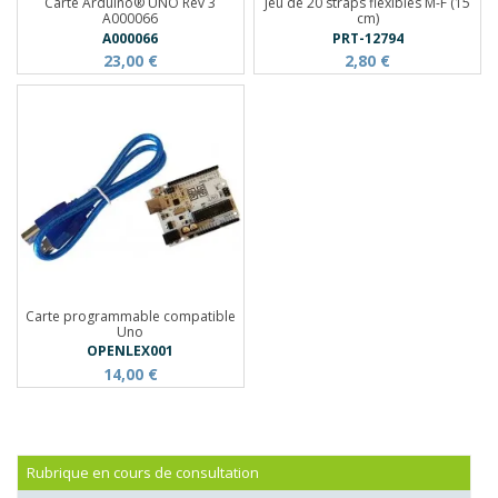
Carte Arduino® UNO Rev 3
Jeu de 20 straps flexibles M-F (15
A000066
cm)
A000066
PRT-12794
23,00 €
2,80 €
Carte programmable compatible
Uno
OPENLEX001
14,00 €
Rubrique en cours de consultation