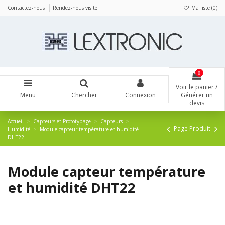
Panneau de gestion des cookies
Contactez-nous
Rendez-nous visite
Ma liste (
0
)
0
Voir le panier /
Menu
Chercher
Connexion
Générer un
devis
Accueil
Capteurs et Prototypage
Capteurs
Page Produit
Humidité
Module capteur température et humidité
DHT22
Module capteur température
et humidité DHT22