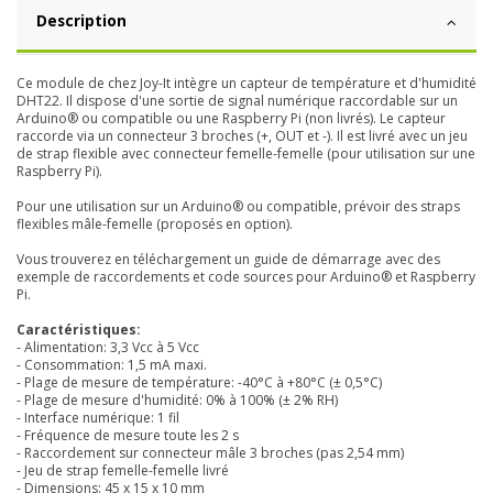
Description
Ce module de chez Joy-It intègre un capteur de température et d'humidité
DHT22. Il dispose d'une sortie de signal numérique raccordable sur un
Arduino® ou compatible ou une Raspberry Pi (non livrés). Le capteur
raccorde via un connecteur 3 broches (+, OUT et -). Il est livré avec un jeu
de strap flexible avec connecteur femelle-femelle (pour utilisation sur une
Raspberry Pi).
Pour une utilisation sur un Arduino® ou compatible, prévoir des straps
flexibles mâle-femelle (proposés en option).
Vous trouverez en téléchargement un guide de démarrage avec des
exemple de raccordements et code sources pour Arduino® et Raspberry
Pi.
Caractéristiques:
- Alimentation: 3,3 Vcc à 5 Vcc
- Consommation: 1,5 mA maxi.
- Plage de mesure de température: -40°C à +80°C (± 0,5°C)
- Plage de mesure d'humidité: 0% à 100% (± 2% RH)
- Interface numérique: 1 fil
- Fréquence de mesure toute les 2 s
- Raccordement sur connecteur mâle 3 broches (pas 2,54 mm)
- Jeu de strap femelle-femelle livré
- Dimensions: 45 x 15 x 10 mm