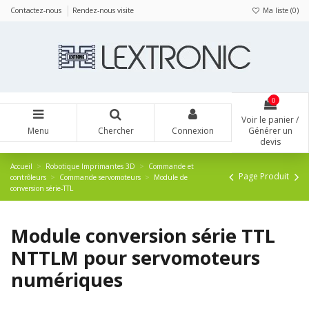
Panneau de gestion des cookies
Contactez-nous
Rendez-nous visite
Ma liste (
0
)
0
Voir le panier /
Menu
Chercher
Connexion
Générer un
devis
Accueil
Robotique Imprimantes 3D
Commande et
Page Produit
contrôleurs
Commande servomoteurs
Module de
conversion série-TTL
Module conversion série TTL
NTTLM pour servomoteurs
numériques