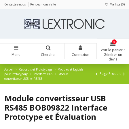
Panneau de gestion des cookies
Contactez-nous
Rendez-nous visite
Ma liste (
0
)
0
Voir le panier /
Menu
Chercher
Connexion
Générer un
devis
Accueil
Capteurs et Prototypage
Modules et logiciels
Page Produit
pour Prototypage
Interfaces BUS
Module
convertisseur USB «» RS485
Module convertisseur USB
RS485 BOB09822 Interface
Prototype et Évaluation