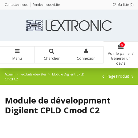
Panneau de gestion des cookies
Contactez-nous
Rendez-nous visite
Ma liste (
0
)
0
Voir le panier /
Menu
Chercher
Connexion
Générer un
devis
Accueil
Produits obsolètes
Module Digilent CPLD
Page Produit
Cmod C2
Module de développment
Digilent CPLD Cmod C2