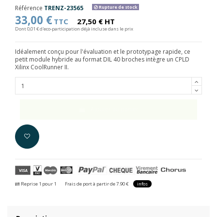
Référence
TRENZ-23565
Rupture de stock
33,00 €
TTC
27,50 € HT
Dont 0,01 € d'eco-participation déjà incluse dans le prix
Idéalement conçu pour l'évaluation et le prototypage rapide, ce
petit module hybride au format DIL 40 broches intègre un CPLD
Xilinx CoolRunner II.
Ajouter au panier
Reprise 1 pour 1
Frais de port à partir de 7.90 €
infos