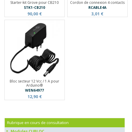
Starter-kit Grove pour CB210
Cordon de connexion 4 contacts
STK1-CB210
RCABLE4A
90,00 €
3,01 €
Bloc secteur 12 Vcc / 1 A pour
Arduino®
WEN64977
12,90 €
Rubrique en cours de consultation
Modules CUBLOC