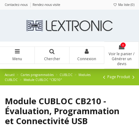
Panneau de gestion des cookies
Contactez-nous
Rendez-nous visite
Ma liste (
0
)
0
Voir le panier /
Menu
Chercher
Connexion
Générer un
devis
Accueil
Cartes programmables
CUBLOC
Modules
Page Produit
CUBLOC
Module CUBLOC "CB210"
Module CUBLOC CB210 -
Évaluation, Programmation
et Connectivité USB