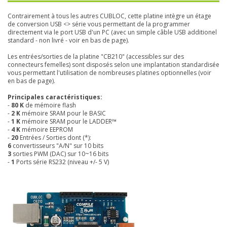
Contrairement à tous les autres CUBLOC, cette platine intègre un étage
de conversion USB <> série vous permettant de la programmer
directement via le port USB d'un PC (avec un simple câble USB additionel
standard - non livré - voir en bas de page).
Les entrées/sorties de la platine "CB210" (accessibles sur des
connecteurs femelles) sont disposés selon une implantation standardisée
vous permettant l'utilisation de nombreuses platines optionnelles (voir
en bas de page).
Principales caractéristiques:
-
80 K
de mémoire flash
-
2 K
mémoire SRAM pour le BASIC
-
1 K
mémoire SRAM pour le LADDER™
-
4 K
mémoire EEPROM
-
20
Entrées / Sorties dont (*):
6
convertisseurs "A/N" sur 10 bits
3
sorties PWM (DAC) sur 10~16 bits
-
1
Ports série RS232 (niveau +/- 5 V)