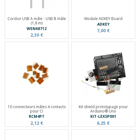
Cordon USB A mâle - USB B mâle
Module ADKEY Board
(1,8 m)
ADKEY
WEN68712
7,00 €
2,30 €
10 connecteurs mâles 4 contacts
Kit shield prototypage pour
pour CI
Arduino® Uno
RCM4PT
KIT-LEXSP001
2,12 €
6,25 €