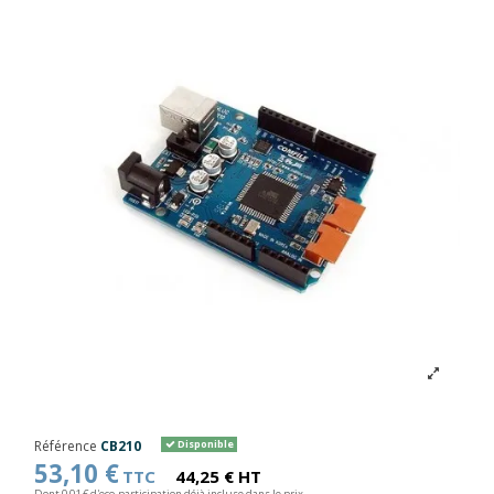
Référence
CB210
Disponible
53,10 €
TTC
44,25 € HT
Dont 0,01 € d'eco-participation déjà incluse dans le prix