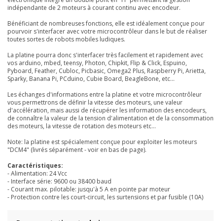
indépendante de 2 moteurs à courant continu avec encodeur.
Bénéficiant de nombreuses fonctions, elle est idéalement conçue pour
pourvoir s'interfacer avec votre microcontrôleur dans le but de réaliser
toutes sortes de robots mobiles ludiques.
La platine pourra donc s'interfacer très facilement et rapidement avec
vos
arduino, mbed, teensy, Photon, Chipkit, Flip & Click, Espuino,
Pyboard, Feather, Cubloc, Picbasic, Omega2 Plus, Raspberry Pi, Arietta,
Sparky, Banana Pi, PCduino, Cubie Board, BeagleBone, etc...
Les échanges d'informations entre la platine et votre microcontrôleur
vous permettrons de définir la vitesse des moteurs, une valeur
d'accélération, mais aussi de récupérer les information des encodeurs,
de connaître la valeur de la tension d'alimentation et de la consommation
des moteurs, la vitesse de rotation des moteurs etc...
Note: la platine est spécialement conçue pour exploiter les moteurs
"DCM4" (livrés séparément - voir en bas de page).
Caractéristiques:
- Alimentation: 24 Vcc
- Interface série: 9600 ou 38400 baud
- Courant max. pilotable: jusqu'à 5 A en pointe par moteur
- Protection contre les court-circuit, les surtensions et par fusible (10A)