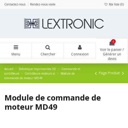
Panneau de gestion des cookies
Contactez-nous
Rendez-nous visite
Ma liste (
0
)
0
Voir le panier /
Menu
Chercher
Connexion
Générer un
devis
Accueil
Robotique Imprimantes 3D
Commande et
Page Produit
contrôleurs
Contrôleurs moteurs cc
Module de
commande de moteur MD49
Module de commande de
moteur MD49