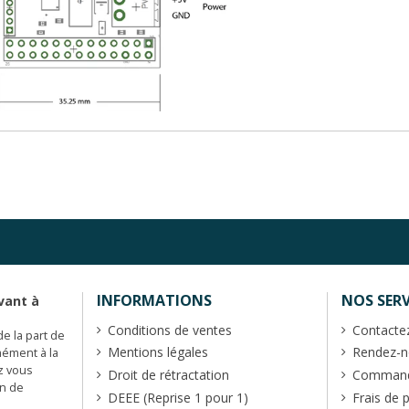
INFORMATIONS
NOS SERV
vant à
Conditions de ventes
Contacte
de la part de
Mentions légales
Rendez-no
mément à la
z vous
Droit de rétractation
Commande
en de
DEEE (Reprise 1 pour 1)
Frais de 