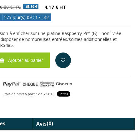
4,17 € HT
0,80 €TTC
-65,80 €
175
jour(s)
09
:
17
:
42
ion à enficher sur une platine Raspberry Pi™ (B) - non livrée
disposer de nombreuses entrées/sorties additionnelles et
 RS485.
Ajouter au panier
is de port à partir de 7.90 €
infos
es
Avis
(0)