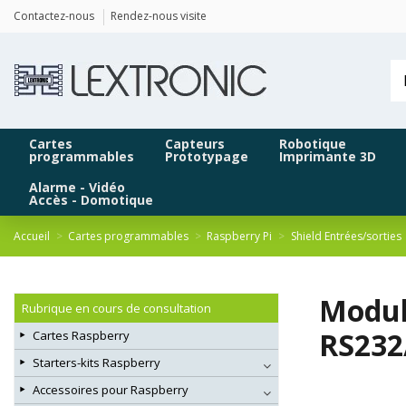
Panneau de gestion des cookies
Contactez-nous
Rendez-nous visite
Cartes
Capteurs
Robotique
programmables
Prototypage
Imprimante 3D
Alarme - Vidéo
Accès - Domotique
Accueil
Cartes programmables
Raspberry Pi
Shield Entrées/sorties
Modul
Rubrique en cours de consultation
RS232
Cartes Raspberry
Starters-kits Raspberry
Accessoires pour Raspberry