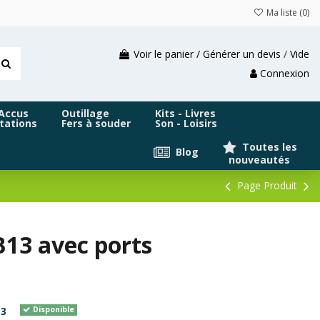
Ma liste (
0
)
Voir le panier / Générer un devis
/
Vide
Connexion
 Accus
Outillage
Kits - Livres
tations
Fers à souder
Son - Loisirs
Toutes les
Blog
nouveautés
Page Produit
13 avec ports
3
Disponible