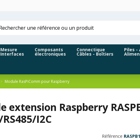
Mesure
Composants
Connectique
Piles -
Interfaces
électroniques
Câbles - Boîtiers
Alimen
Module RasPiComm pour Raspberry
e extension Raspberry RASPB
/RS485/I2C
Référence
RASPB1