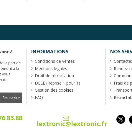
INFORMATIONS
NOS SERV
vant à
Conditions de ventes
Contacte
de la part de
Mentions légales
Rendez-no
mément à la
z vous
Droit de rétractation
Commande
en de
DEEE (Reprise 1 pour 1)
Frais de 
Gestion des cookies
Transpor
FAQ
Rétractat
76.83.88
lextronic@lextronic.fr