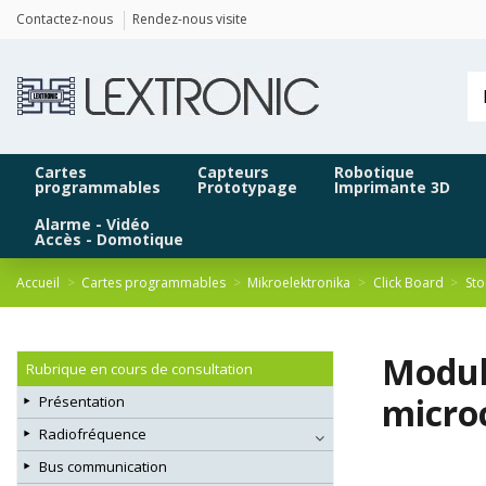
Panneau de gestion des cookies
Contactez-nous
Rendez-nous visite
Cartes
Capteurs
Robotique
programmables
Prototypage
Imprimante 3D
Alarme - Vidéo
Accès - Domotique
Accueil
Cartes programmables
Mikroelektronika
Click Board
St
Modul
Rubrique en cours de consultation
micro
Présentation
Radiofréquence
Bus communication