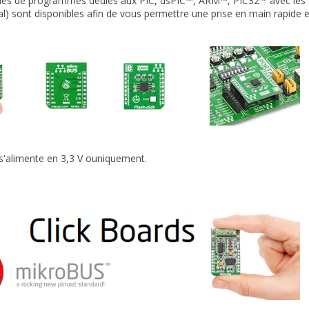
es de programmes dédiés aux PIC, dsPIC™, ARM™, PIC32™ avec les c
l) sont disponibles afin de vous permettre une prise en main rapide e
s'alimente en 3,3 V ouniquement.