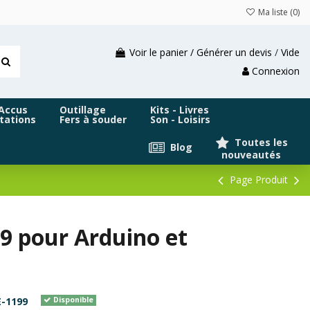
Ma liste (
0
)
Voir le panier / Générer un devis
/
Vide
Connexion
 Accus
Outillage
Kits - Livres
tations
Fers à souder
Son - Loisirs
Toutes les
Blog
nouveautés
Page Produit
 pour Arduino et
-1199
Disponible