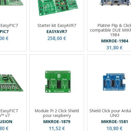
t EasyPIC7
Starter-kit EasyAVR7
Platine Flip & Clic
compatible DUE MIK
PIC7
EASYAVR7
1984
00 €
258,00 €
MIKROE-1984
31,80 €
t EasyPIC7
Module Pi 2 Click Shield
Shield Click pour Ard
n™ v7
pour raspberry
UNO
FUSION
MIKROE-1879
MIKROE-1581
80 €
11,52 €
10,80 €