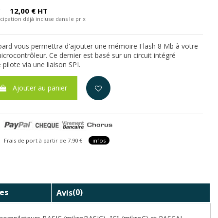
C
12,00 € HT
cipation déjà incluse dans le prix
oard vous permettra d'ajouter une mémoire Flash 8 Mb à votre
crocontrôleur. Ce dernier est basé sur un circuit intégré
pilote via une liaison SPI.
Ajouter au panier
is de port à partir de 7.90 €
infos
es
Avis
(0)