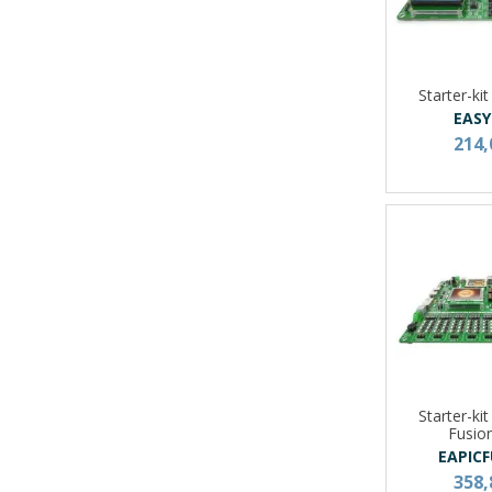
Starter-ki
EASY
214,
Starter-ki
Fusio
EAPIC
358,