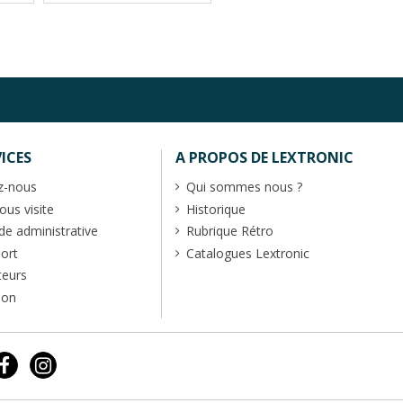
ICES
A PROPOS DE LEXTRONIC
z-nous
Qui sommes nous ?
us visite
Historique
 administrative
Rubrique Rétro
port
Catalogues Lextronic
teurs
ion