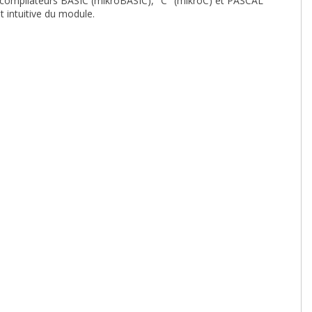
ompilateurs BASIC (mikroBASIC), "C" (mikroC) et PASCAL
t intuitive du module.