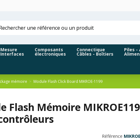
Mesure
Composants
Connectique
Piles -
Interfaces
électroniques
Câbles - Boîtiers
Alimen
ockage mémoire
Module Flash Click Board MIKROE-1199
e Flash Mémoire MIKROE1199
contrôleurs
Référence
MIKROE