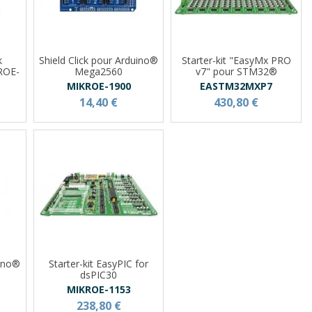
k
Shield Click pour Arduino®
Starter-kit "EasyMx PRO
ROE-
Mega2560
v7" pour STM32®
MIKROE-1900
EASTM32MXP7
14,40 €
430,80 €
uino®
Starter-kit EasyPIC for
dsPIC30
MIKROE-1153
238,80 €