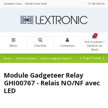
Panneau de gestion des cookies
Contactez-nous
Rendez-nous visite
Ma liste (
0
)
0
Voir le panier /
Menu
Chercher
Connexion
Générer un
devis
Page Produit
Accueil
Produits obsolètes
Module Gadgeteer Relay X1
Module Gadgeteer Relay
GHI00767 - Relais NO/NF avec
LED