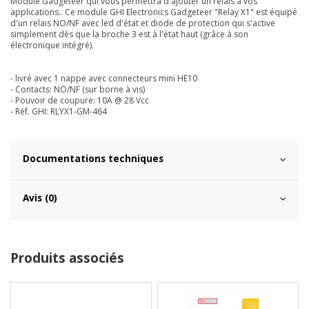
Module Gadgeteer qui vous permettra d'ajouter un relais à vos
applications.. Ce module GHI Electronics Gadgeteer "Relay X1" est équipé
d'un relais NO/NF avec led d'état et diode de protection qui s'active
simplement dès que la broche 3 est à l'état haut (grâce à son
électronique intégré).
- livré avec 1 nappe avec connecteurs mini HE10
- Contacts: NO/NF (sur borne à vis)
- Pouvoir de coupure: 10A @ 28 Vcc
- Réf. GHI: RLYX1-GM-464
Documentations techniques
Avis (0)
Produits associés