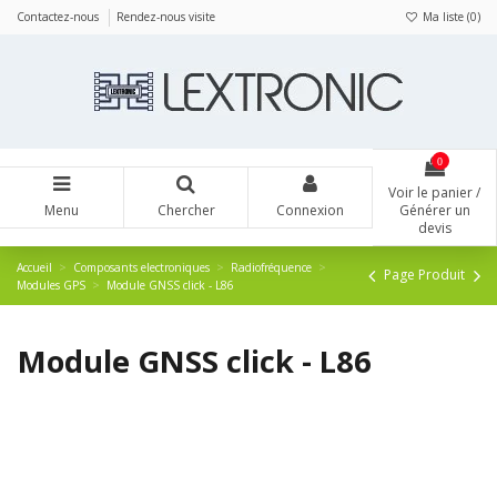
Panneau de gestion des cookies
Contactez-nous
Rendez-nous visite
Ma liste (
0
)
0
Voir le panier /
Menu
Chercher
Connexion
Générer un
devis
Accueil
Composants electroniques
Radiofréquence
Page Produit
Modules GPS
Module GNSS click - L86
Module GNSS click - L86