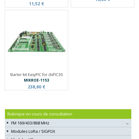
11,52 €
Starter-kit EasyPIC for dsPIC30
MIKROE-1153
238,80 €
Rubrique en cours de consultation
FM 169/433/868 MHz
Modules LoRa / SIGFOX