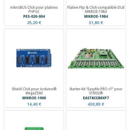
mikroBUS Click pour platines
Platine Flip & Click compatible DUE
PHPoC
MIKROE-1984
PES-020-004
MIKROE-1984
25,20 €
31,80 €
Shield Click pour Arduino®
Starter-kit "EasyMx PRO v7" pour
Mega2560
STM32®
MIKROE-1900
EASTM32MXP7
14,40 €
430,80 €