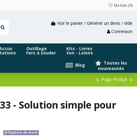
Ma liste (
0
)
Voir le panier / Générer un devis
/
Vide
Connexion
 Accus
Outillage
Kits - Livres
tations
Fers à souder
Son - Loisirs
Toutes les
Blog
nouveautés
Page Produit
3 - Solution simple pour
Rupture de stock