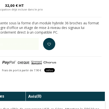
C
32,00 € HT
cipation déjà incluse dans le prix
sente sous la forme d'un module hybride 36 broches au format
ègre d'office un étage de mise à niveau des signaux lui
cordement direct à un compatible PC.
Ajouter au panier
is de port à partir de 7.90 €
infos
es
Avis
(0)