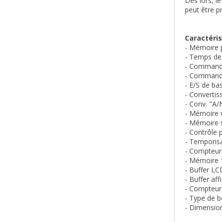
Dès lors, l
peut être 
Caractéri
- Mémoire 
- Temps de 
- Commande
- Commande
- E/S de bas
- Convertis
- Conv. "A/N
- Mémoire v
- Mémoire 
- Contrôle 
- Temporisa
- Compteurs
- Mémoire 1
- Buffer LCD
- Buffer aff
- Compteur r
- Type de b
- Dimensio