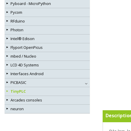
Pyboard - MicroPython
Pycom
RFduino
Photon
Intel® Edison
Flyport OpenPicus
mbed / Nucleo
LCD 4D Systems
Interfaces Android
PICBASIC
TinyPLC
Arcades consoles
neuron
Descriptio