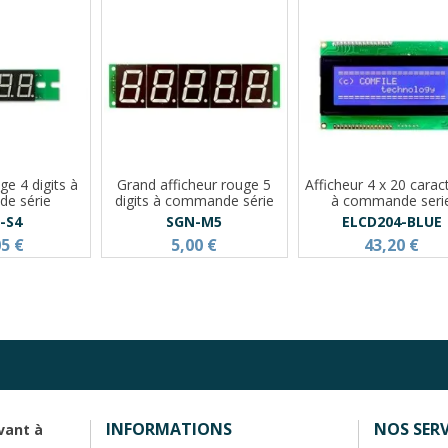
ge 4 digits à
Grand afficheur rouge 5
Afficheur 4 x 20 carac
e série
digits à commande série
à commande seri
-S4
SGN-M5
ELCD204-BLUE
05 €
5,00 €
43,20 €
INFORMATIONS
NOS SERV
vant à