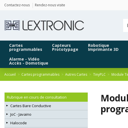
Panneau de gestion des cookies
Contactez-nous
Rendez-nous visite
Cartes
Capteurs
Robotique
programmables
Prototypage
Imprimante 3D
Alarme - Vidéo
Accès - Domotique
Accueil
Cartes programmables
Autres Cartes
TinyPLC
Module Ti
Module
Rubrique en cours de consultation
progr
Cartes Bare Conductive
JoC - Javaino
Halocode