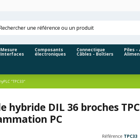
Mesure
Composants
Connectique
Piles -
Interfaces
électroniques
Câbles - Boîtiers
Alimen
nyPLC "TPC33"
 hybride DIL 36 broches TPC3
ammation PC
Référence
TPC33