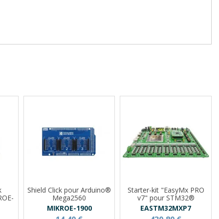
k
Shield Click pour Arduino®
Starter-kit "EasyMx PRO
ROE-
Mega2560
v7" pour STM32®
MIKROE-1900
EASTM32MXP7