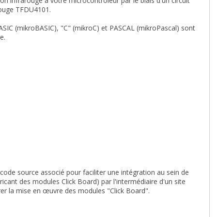
 infrarouge à votre microcontrôleur par le biais d'un circuit
arouge TFDU4101.
IC (mikroBASIC), "C" (mikroC) et PASCAL (mikroPascal) sont
e.
 code source associé pour faciliter une intégration au sein de
ricant des modules Click Board) par l'intermédiaire d'un site
er la mise en œuvre des modules "Click Board".