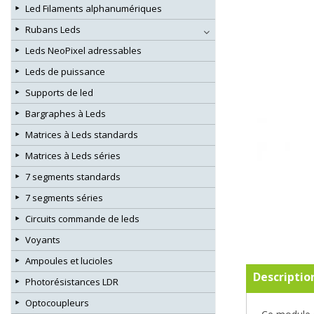
Led Filaments alphanumériques
Rubans Leds
Leds NeoPixel adressables
Leds de puissance
Supports de led
Bargraphes à Leds
Matrices à Leds standards
Matrices à Leds séries
7 segments standards
7 segments séries
Circuits commande de leds
Voyants
Ampoules et lucioles
Descriptio
Photorésistances LDR
Optocoupleurs