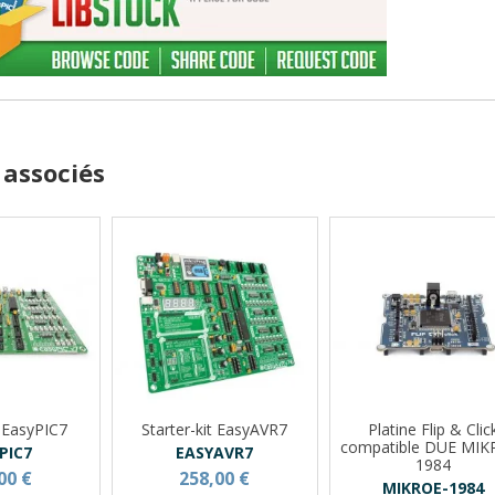
 associés
t EasyPIC7
Starter-kit EasyAVR7
Platine Flip & Clic
compatible DUE MIK
PIC7
EASYAVR7
1984
00 €
258,00 €
MIKROE-1984