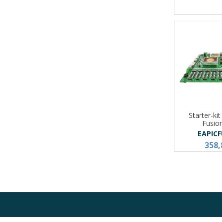
Starter-ki
Fusio
EAPIC
358,