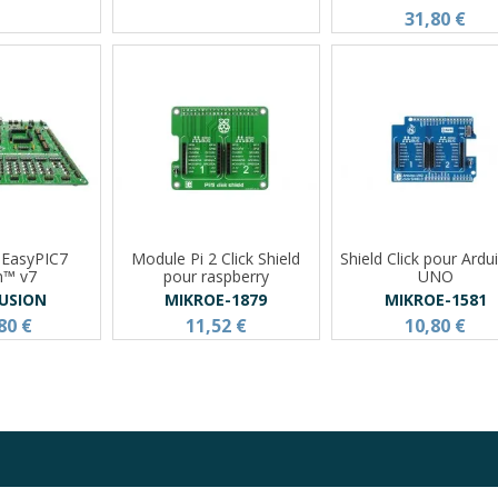
31,80 €
t EasyPIC7
Module Pi 2 Click Shield
Shield Click pour Ard
n™ v7
pour raspberry
UNO
FUSION
MIKROE-1879
MIKROE-1581
80 €
11,52 €
10,80 €