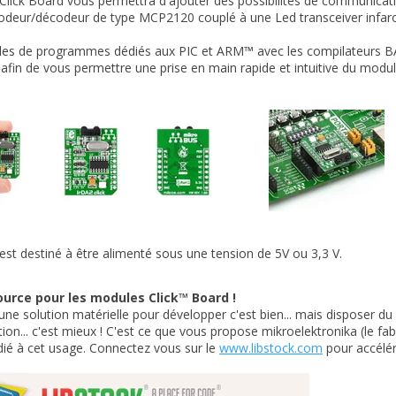
lick Board vous permettra d'ajouter des possibilités de communication
codeur/décodeur de type MCP2120 couplé à une Led transceiver inf
es de programmes dédiés aux PIC et ARM™ avec les compilateurs BAS
 afin de vous permettre une prise en main rapide et intuitive du modul
st destiné à être alimenté sous une tension de 5V ou 3,3 V.
urce pour les modules Click™ Board !
une solution matérielle pour développer c'est bien... mais disposer du
tion... c'est mieux ! C'est ce que vous propose mikroelektronika (le fab
dié à cet usage. Connectez vous sur le
www.libstock.com
pour accélér