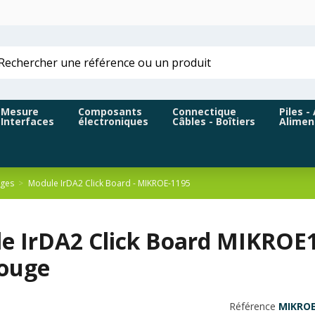
Mesure
Composants
Connectique
Piles -
Interfaces
électroniques
Câbles - Boîtiers
Alimen
uges
Module IrDA2 Click Board - MIKROE-1195
e IrDA2 Click Board MIKROE
rouge
Référence
MIKROE