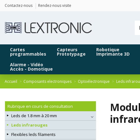
Panneau de gestion des cookies
Contactez-nous
Rendez-nous visite
Cartes
Capteurs
Robotique
programmables
Prototypage
Imprimante 3D
Alarme - Vidéo
Accès - Domotique
Accueil
Composants electroniques
Optoélectronique
Leds infraro
Modul
Rubrique en cours de consultation
infra
Leds de 1.8 mm à 20 mm
Leds infrarouges
Flexibles leds filaments