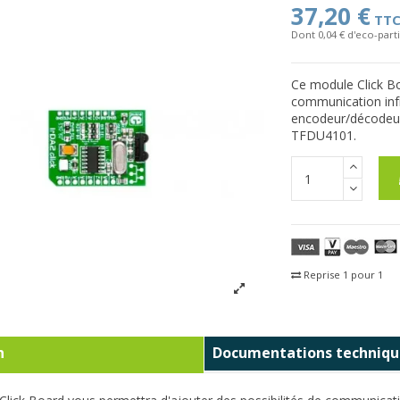
37,20 €
TT
Dont 0,04 € d'eco-parti
Ce module Click Bo
communication infra
encodeur/décodeur
TFDU4101.
Reprise 1 pour 1
Fra
n
Documentations techniqu