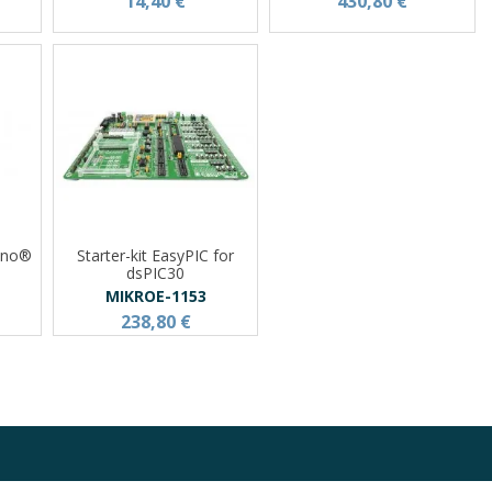
14,40 €
430,80 €
uino®
Starter-kit EasyPIC for
dsPIC30
MIKROE-1153
238,80 €