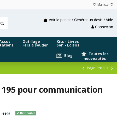
Ma liste (
0
)
Voir le panier / Générer un devis
/
Vide
Connexion
 Accus
Outillage
Kits - Livres
tations
Fers à souder
Son - Loisirs
Toutes les
Blog
nouveautés
Page Produit
1195 pour communication
-1195
Disponible