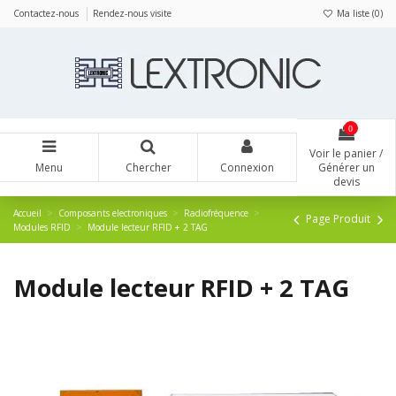
Panneau de gestion des cookies
Contactez-nous
Rendez-nous visite
Ma liste (
0
)
0
Voir le panier /
Menu
Chercher
Connexion
Générer un
devis
Accueil
Composants electroniques
Radiofréquence
Page Produit
Modules RFID
Module lecteur RFID + 2 TAG
Module lecteur RFID + 2 TAG