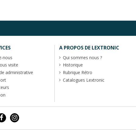
ICES
A PROPOS DE LEXTRONIC
z-nous
Qui sommes nous ?
us visite
Historique
 administrative
Rubrique Rétro
port
Catalogues Lextronic
teurs
ion