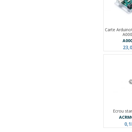
Carte Arduin
A00
A00
23,
Ecrou st
ACRM
0,1