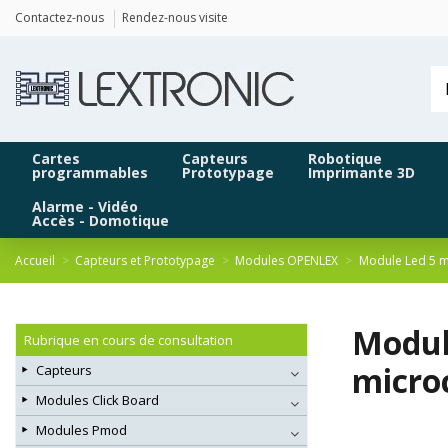
Panneau de gestion des cookies
Contactez-nous
Rendez-nous visite
Cartes
Capteurs
Robotique
programmables
Prototypage
Imprimante 3D
Alarme - Vidéo
Accès - Domotique
Accueil
Capteurs et Prototypage
Modules OPENLEX
Module Led 5 m
Modul
Rubrique en cours de consultation
microc
Capteurs
Modules Click Board
Modules Pmod