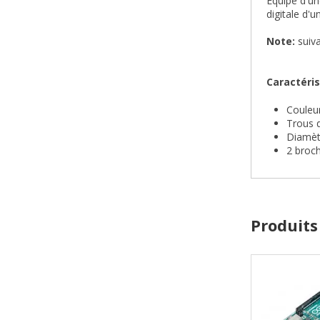
Equipé d'un
digitale d'
Note:
suiva
Caractéris
Couleur
Trous 
Diamèt
2 broc
Produits