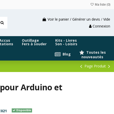
Ma liste (
0
)
Voir le panier / Générer un devis
/
Vide
Connexion
 Accus
Outillage
Kits - Livres
tations
Fers à souder
Son - Loisirs
Toutes les
Blog
nouveautés
Page Produit
pour Arduino et
E021
Disponible