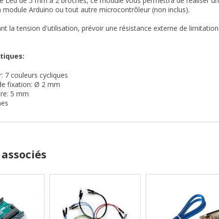
e Led de 5 mm à 2 broches, ce module vous permettra de réaliser un ef
un module Arduino ou tout autre microcontrôleur (non inclus).
nt la tension d'utilisation, prévoir une résistance externe de limitatio
tiques:
: 7 couleurs cycliques
de fixation: Ø 2 mm
re: 5 mm
hes
 associés