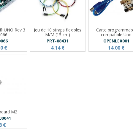
o® UNO Rev 3
Jeu de 10 straps flexibles
Carte programmab
0066
M/M (15 cm)
compatible Uno
0066
PRT-08431
OPENLEX001
00 €
4,14 €
14,00 €
andard M2
00041
8 €