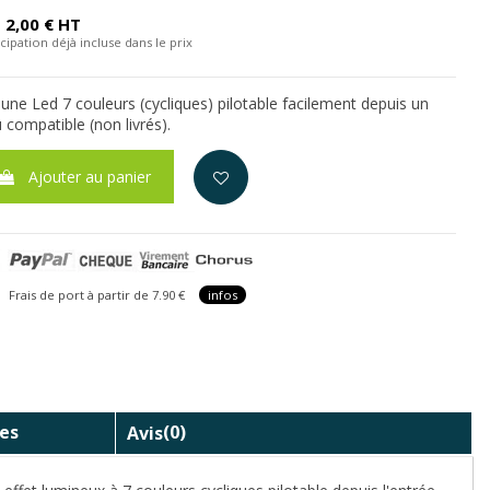
2,00 € HT
cipation déjà incluse dans le prix
une Led 7 couleurs (cycliques) pilotable facilement depuis un
compatible (non livrés).
Ajouter au panier
is de port à partir de 7.90 €
infos
es
Avis
(0)