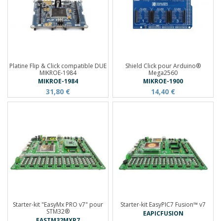
Platine Flip & Click compatible DUE
Shield Click pour Arduino®
MIKROE-1984
Mega2560
MIKROE-1984
MIKROE-1900
31,80 €
14,40 €
Starter-kit "EasyMx PRO v7" pour
Starter-kit EasyPIC7 Fusion™ v7
STM32®
EAPICFUSION
EASTM32MXP7