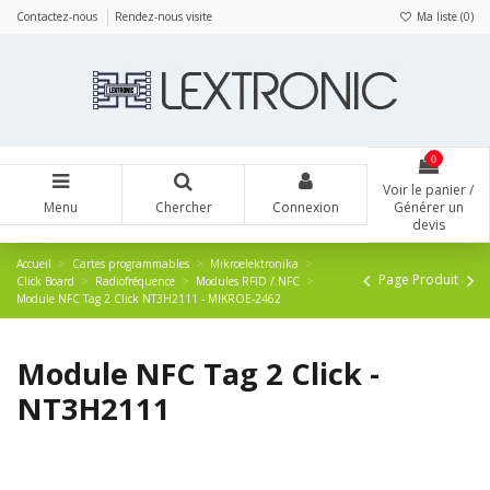
Panneau de gestion des cookies
Contactez-nous
Rendez-nous visite
Ma liste (
0
)
0
Voir le panier /
Menu
Chercher
Connexion
Générer un
devis
Accueil
Cartes programmables
Mikroelektronika
Page Produit
Click Board
Radiofréquence
Modules RFID / NFC
Module NFC Tag 2 Click NT3H2111 - MIKROE-2462
Module NFC Tag 2 Click -
NT3H2111