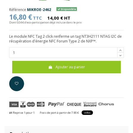
Référence
MIKROE-2462
Disponible
16,80 €
TTC
14,00 € HT
Dont 0,04 € d'eco-participation déjà incluse dans le prix
Le module NFC Tag 2 click renferme un tag NT3H2111 NTAG I2C de
récupération d'énergie NFC Forum Type 2 de NXP™.
Ajouter au panier
Reprise 1 pour 1
Frais de port à partir de 7.90 €
infos