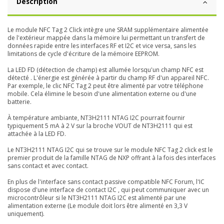
Description
Le module NFC Tag 2 Click intègre une SRAM supplémentaire alimentée
de l'extérieur mappée dans la mémoire lui permettant un transfert de
données rapide entre les interfaces RF et I2C et vice versa, sans les
limitations de cycle d'écriture de la mémoire EEPROM.
La LED FD (détection de champ) est allumée lorsqu'un champ NFC est
détecté . L'énergie est générée à partir du champ RF d'un appareil NFC.
Par exemple, le clic NFC Tag 2 peut être alimenté par votre téléphone
mobile. Cela élimine le besoin d'une alimentation externe ou d'une
batterie.
À température ambiante, NT3H2111 NTAG I2C pourrait fournir
typiquement 5 mA à 2 V sur la broche VOUT de NT3H2111 qui est
attachée à la LED FD.
Le NT3H2111 NTAG I2C qui se trouve sur le module NFC Tag 2 click est le
premier produit de la famille NTAG de NXP offrant à la fois des interfaces
sans contact et avec contact.
En plus de l'interface sans contact passive compatible NFC Forum, l'IC
dispose d'une interface de contact I2C , qui peut communiquer avec un
microcontrôleur si le NT3H2111 NTAG I2C est alimenté par une
alimentation externe (Le module doit lors être alimenté en 3,3 V
uniquement).