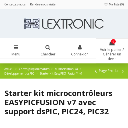
Panneau de gestion des cookies
Contactez-nous
Rendez-nous visite
Ma liste (
0
)
0
Voir le panier /
Menu
Chercher
Connexion
Générer un
devis
Accueil
Cartes programmables
Mikroelektronika
Page Produit
Développement dsPIC
Starter-kit EasyPIC7 Fusion™ v7
Starter kit microcontrôleurs
EASYPICFUSION v7 avec
support dsPIC, PIC24, PIC32