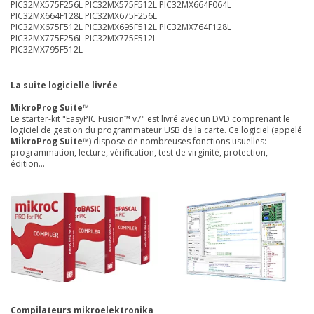
PIC32MX575F256L PIC32MX575F512L PIC32MX664F064L
PIC32MX664F128L PIC32MX675F256L
PIC32MX675F512L PIC32MX695F512L PIC32MX764F128L
PIC32MX775F256L PIC32MX775F512L
PIC32MX795F512L
La suite logicielle livrée
MikroProg Suite™
Le starter-kit "EasyPIC Fusion™ v7" est livré avec un DVD comprenant le
logiciel de gestion du programmateur USB de la carte. Ce logiciel (appelé
MikroProg Suite™
) dispose de nombreuses fonctions usuelles:
programmation, lecture, vérification, test de virginité, protection,
édition...
Compilateurs mikroelektronika