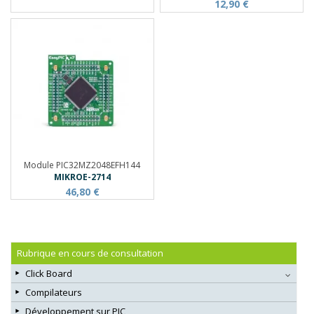
12,90 €
Module PIC32MZ2048EFH144
MIKROE-2714
46,80 €
Rubrique en cours de consultation
Click Board
Compilateurs
Développement sur PIC