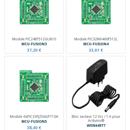
Module PIC24EP512GU810
Module PIC32MX460F512L
MCU-FUSION3
MCU-FUSION4
37,20 €
33,61 €
Module dsPIC33FJ256GP710A
Bloc secteur 12 Vcc / 1 A pour
Arduino®
MCU-FUSION5
WEN64977
38,40 €