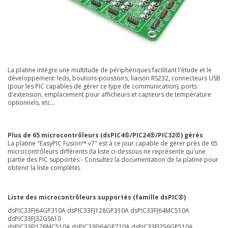
La platine intègre une multitude de périphériques facilitant l'étude et le
développement: leds, boutons-poussoirs, liaison RS232, connecteurs USB
(pour les PIC capables de gérer ce type de communication), ports
d'extension, emplacement pour afficheurs et capteurs de température
optionnels, etc...
Plus de 65 microcontrôleurs (dsPIC4®/PIC24®/PIC32®) gérés
La platine "EasyPIC Fusion™ v7" est à ce jour capable de gérer près de 65
microcontrôleurs différents (la liste ci-dessous ne représente qu'une
partie des PIC supportés - Consultez la documentation de la platine pour
obtenir la liste complète).
Liste des microcontrôleurs supportés (famille dsPIC®)
dsPIC33FJ64GP310A dsPIC33FJ128GP310A dsPIC33FJ64MC510A
dsPIC33FJ32GS610
dsPIC33FJ128MC510A dsPIC33FJ64GP710A dsPIC33FJ256GP510A