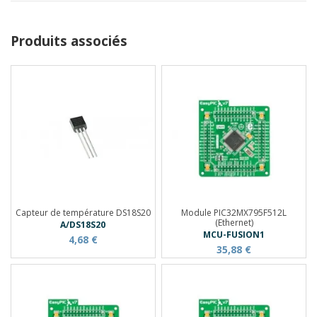
Produits associés
Capteur de température DS18S20
Module PIC32MX795F512L
(Ethernet)
A/DS18S20
MCU-FUSION1
4,68 €
35,88 €