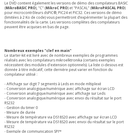
Le DVD contient également les versions de démo des compilateurs BASIC
(
MikroBASIC PRO
), "C" (
MikroC PRO
) et "PASCAL" (
MikroPASCAL PRO
)
pour microcontrôleurs dsPIC®, PIC24 et PIC32. Ces versions de démo
(limitées à 2 Ko de code) vous permettront d’expérimenter la plupart des
fonctionnalités de la carte. Les versions complètes des compilateurs
peuvent être acquises en bas de page.
Nombreux exemples "clef en main"
Le starter-kit est livré avec de nombreux exemples de programmes
réalisés avec les compilateurs mikroelktronika (certains exemples
nécessitent des modules d'extension optionnels). La liste ci-desous est
donnée à titre indicatif, cette dernière peut varier en fonction du
compilateur utilisé :
- Affichage sur digit 7 segments à Leds en mode mltiplexé
- Conversion analogique/numérique avec affichage sur écran LCD
- Conversion analogique/numérique avec affichage sur Leds
- Conversion analogique/numérique avec envoi du résultat sur le port
RS232
- Gestion du timer 0
- Mesure de durée
- Mesure de température via DS18S20 avec affichage sur écran LCD
- Mesure de température via DS18S20 avec envoi du résultat sur le port
RS232
- Exemple de communication SPI™