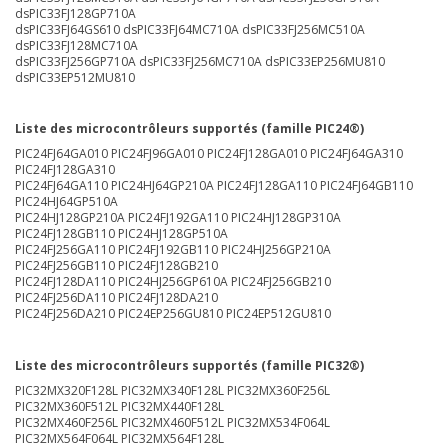
dsPIC33FJ128GP710A
dsPIC33FJ64GS610 dsPIC33FJ64MC710A dsPIC33FJ256MC510A
dsPIC33FJ128MC710A
dsPIC33FJ256GP710A dsPIC33FJ256MC710A dsPIC33EP256MU810
dsPIC33EP512MU810
Liste des microcontrôleurs supportés (famille PIC24®)
PIC24FJ64GA010 PIC24FJ96GA010 PIC24FJ128GA010 PIC24FJ64GA310
PIC24FJ128GA310
PIC24FJ64GA110 PIC24HJ64GP210A PIC24FJ128GA110 PIC24FJ64GB110
PIC24HJ64GP510A
PIC24HJ128GP210A PIC24FJ192GA110 PIC24HJ128GP310A
PIC24FJ128GB110 PIC24HJ128GP510A
PIC24FJ256GA110 PIC24FJ192GB110 PIC24HJ256GP210A
PIC24FJ256GB110 PIC24FJ128GB210
PIC24FJ128DA110 PIC24HJ256GP610A PIC24FJ256GB210
PIC24FJ256DA110 PIC24FJ128DA210
PIC24FJ256DA210 PIC24EP256GU810 PIC24EP512GU810
Liste des microcontrôleurs supportés (famille PIC32®)
PIC32MX320F128L PIC32MX340F128L PIC32MX360F256L
PIC32MX360F512L PIC32MX440F128L
PIC32MX460F256L PIC32MX460F512L PIC32MX534F064L
PIC32MX564F064L PIC32MX564F128L