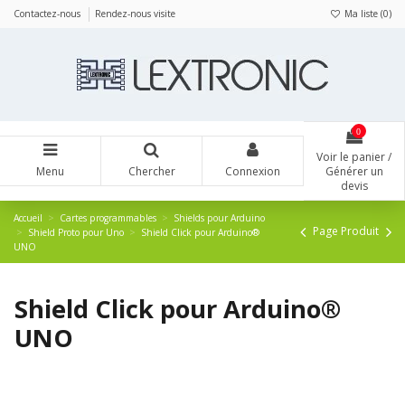
Panneau de gestion des cookies
Contactez-nous
Rendez-nous visite
Ma liste (
0
)
0
Voir le panier /
Menu
Chercher
Connexion
Générer un
devis
Accueil
Cartes programmables
Shields pour Arduino
Page Produit
Shield Proto pour Uno
Shield Click pour Arduino®
UNO
Shield Click pour Arduino®
UNO