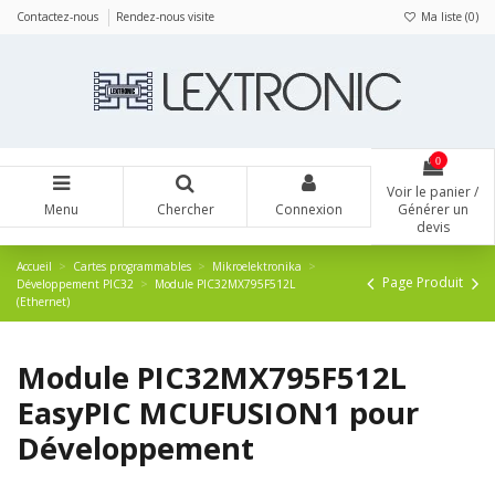
Panneau de gestion des cookies
Contactez-nous
Rendez-nous visite
Ma liste (
0
)
0
Voir le panier /
Menu
Chercher
Connexion
Générer un
devis
Accueil
Cartes programmables
Mikroelektronika
Page Produit
Développement PIC32
Module PIC32MX795F512L
(Ethernet)
Module PIC32MX795F512L
EasyPIC MCUFUSION1 pour
Développement