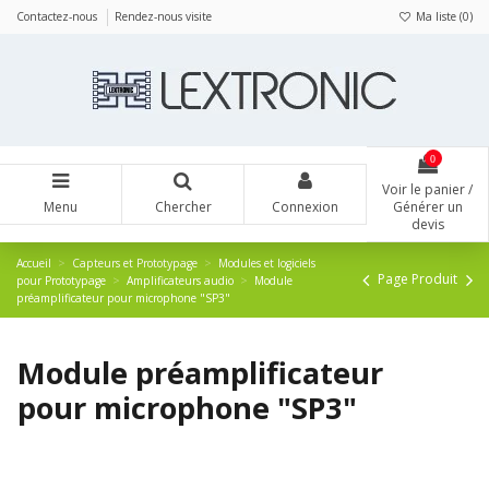
Panneau de gestion des cookies
Contactez-nous
Rendez-nous visite
Ma liste (
0
)
0
Voir le panier /
Menu
Chercher
Connexion
Générer un
devis
Accueil
Capteurs et Prototypage
Modules et logiciels
Page Produit
pour Prototypage
Amplificateurs audio
Module
préamplificateur pour microphone "SP3"
Module préamplificateur
pour microphone "SP3"