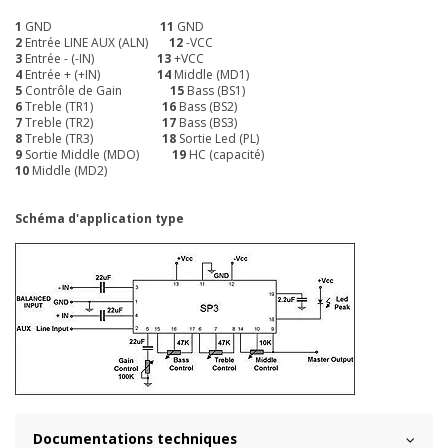
1
GND
11
GND
2
Entrée LINE AUX (ALN)
12
-VCC
3
Entrée - (-IN)
13
+VCC
4
Entrée + (+IN)
14
Middle (MD1)
5
Contrôle de Gain
15
Bass (BS1)
6
Treble (TR1)
16
Bass (BS2)
7
Treble (TR2)
17
Bass (BS3)
8
Treble (TR3)
18
Sortie Led (PL)
9
Sortie Middle (MDO)
19
HC (capacité)
10
Middle (MD2)
Schéma d'application type
Documentations techniques