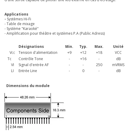
Applications
-
Systèmes Hi-Fi
- Table de mixage
- Système "Karaoké"
- Amplification pour théâtre et systèmes P.A (Public Adress)
Désignations
Min.
Typ.
Max.
Unité
V
Tension d'alimentation
+
9
+
12
+
18
VCC
CC
Tc
Contrôle Tone
-
+
16
-
dB
VI
Signal d'entrée AF
-
-
250
mVRMS
LI
Entrée Line
-
0
-
dB
Dimensions du module