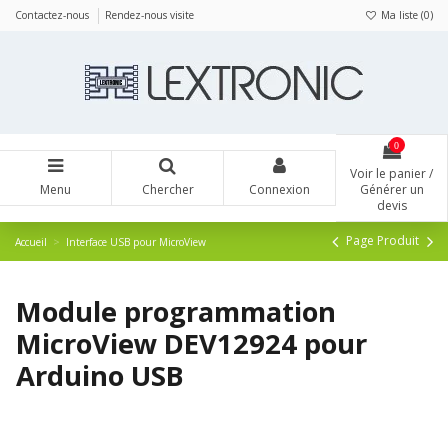
Panneau de gestion des cookies
Contactez-nous
Rendez-nous visite
Ma liste (
0
)
0
Voir le panier /
Menu
Chercher
Connexion
Générer un
devis
Page Produit
Accueil
Interface USB pour MicroView
Module programmation
MicroView DEV12924 pour
Arduino USB