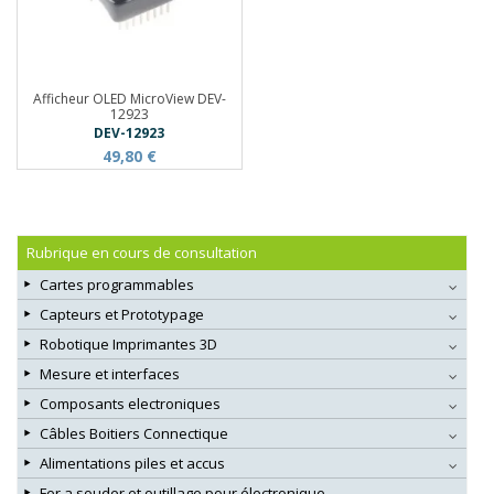
Afficheur OLED MicroView DEV-
12923
DEV-12923
49,80 €
Rubrique en cours de consultation
Cartes programmables
Capteurs et Prototypage
Robotique Imprimantes 3D
Mesure et interfaces
Composants electroniques
Câbles Boitiers Connectique
Alimentations piles et accus
Fer a souder et outillage pour électronique